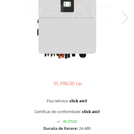
Sine si Proiectoare LED Magnetice
Tuburi LED
Lămpi de Birou
Oglinzi LED
35.998,00 Lei
Fisa tehnica:
click aici!
Certificat de conformitate:
click aici!
IN STOC
Durata de livrare:
24-48h