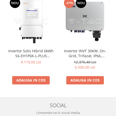
NOU
-47%
NOU
Invertor Solis Hibrid 6kWh
Invertor INVT 30KW, On-
S6-EH1P6K-L-PLUS
Grid, Trifazat, IP66,
Monofazat
Garantie 10 ani
4.110,00 Lei
12.376,40 Lei
6.500,00 Lei
ADAUGA IN COS
ADAUGA IN COS
SOCIAL
Urmareste-ne in social media