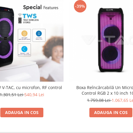
-39%
 V-TAC, cu microfon, RF control
Boxa Reîncărcabilă Un Micr
Control RGB 2 x 10 inch 
1.301,51 Lei
540,94 Lei
1.759,08 Lei
1.067,65 L
ADAUGA IN COS
ADAUGA IN COS