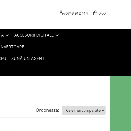
0743 912 414
0,00
TĂ
ACCESORII DIGITALE
 INVERTOARE
REU
SUNĂ UN AGENT!
Ordoneaza: