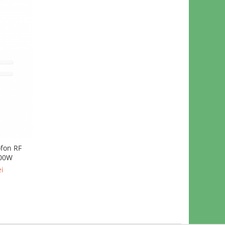
ofon RF
100W
ei