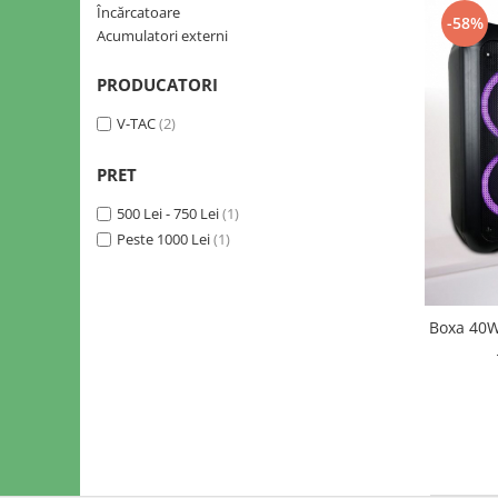
Sine si Proiectoare LED Magnetice
Încărcatoare
-58%
Tuburi LED
Acumulatori externi
Lămpi de Birou
PRODUCATORI
Oglinzi LED
V-TAC
(2)
PRET
500 Lei - 750 Lei
(1)
Peste 1000 Lei
(1)
Boxa 40W