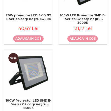
Sine si Proiectoare LED
Magnetice
Tuburi LED
20W proiector LED SMD G2
100W LED Proiector SMD E-
E-Series corp negru 6400K
Series G2 corp negru
Lămpi de Birou
3000K
40,67 Lei
131,17 Lei
Oglinzi LED
ADAUGA IN COS
ADAUGA IN COS
NOU
100W Proiector LED SMD E-
Series G2 corp negru
6500K