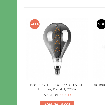
-43%
NO
Bec LED V-TAC, 8W, E27, G165, Gri,
Acumul
fumuriu, Dimabil, 2200K
157,61 Lei
90,50 Lei
ADAUGA IN COS