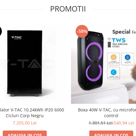
PROMOTII
U
-58%
ator V-TAC 10.24kWh IP20 6000
Boxa 40W V-TAC, cu microfo
Cicluri Corp Negru
control
7.205,00 Lei
1.301,51 Lei
540,94 Lei
ADAUGA IN COS
ADAUGA IN COS