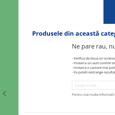
Sine si Proiectoare LED Magnetice
Tuburi LED
Lămpi de Birou
Oglinzi LED
Produsele din această cate
Ne pare rau, nu
- Verifica de doua ori scriere
- Incearca sa cauti cuvinte s
- Incearca o cautare mai puti
- Va puteti restrange rezultat
Pentru mai multe informatii 