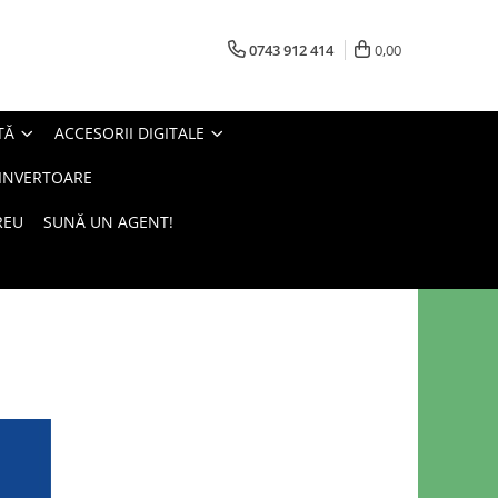
0743 912 414
0,00
TĂ
ACCESORII DIGITALE
 INVERTOARE
REU
SUNĂ UN AGENT!