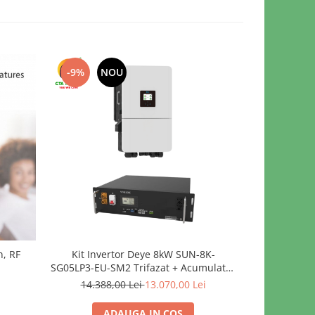
-9%
NOU
-13%
n, RF
Kit Invertor Deye 8kW SUN-8K-
Am
SG05LP3-EU-SM2 Trifazat + Acumulator
32
V-TAC 5.12kWh
14.388,00 Lei
13.070,00 Lei
ADAUGA IN COS
A