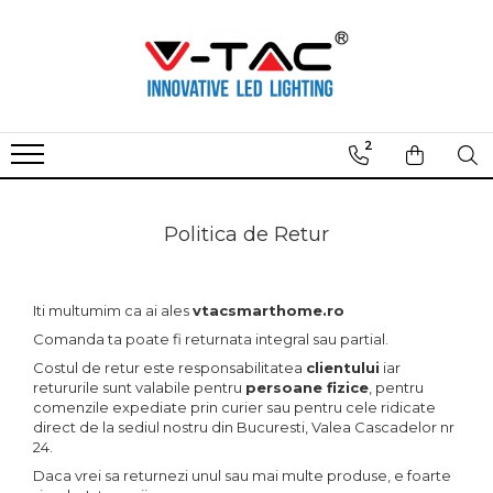
Sună un agent!
Iluminat Exterior
Iluminat Interior
Iluminat Industrial
Casă Inteligentă
Accesorii digitale
Cristi Matusoiu - 078 727 1594
Lămpi Stradale LED
Lampadare
LED Highbay
Becuri LED
Acumulatori externi
2
Maria Constantin - 078 755 5815
Lămpi Industriale LED
Candelabre LED
Lămpi Stradale LED
Spot LED
Cabluri USB
Iulian Turica - 075 668 5373
Proiectoare LED
Becuri LED
Lămpi Industriale LED
Proiectoare LED
Încărcatoare
Iulian Nistor - 077 061 4631
Aplici de perete
Spoturi LED
Panouri LED
Bandă LED
Prize și Prelungitoare
Politica de Retur
Gabriel Dornea - 074 387 1241
Plafoniere
Pendule
Mini Panouri LED
Aspiratoare Robot
Boxe Audio
Cezarina Ilie - 075 254 7035
Iluminat Grădină
Lămpi Liniare LED
Spoturi LED
Aparate Anti Insecte
Iti multumim ca ai ales
vtacsmarthome.ro
Ghirlande LED
Carcase Spot
Proiectoare LED
Comanda ta poate fi returnata integral sau partial.
Mini Panouri LED
Tuburi LED
Costul de retur este responsabilitatea
clientului
iar
retururile sunt valabile pentru
persoane fizice
, pentru
Bandă LED
Exit-uri
comenzile expediate prin curier sau pentru cele ridicate
Accesorii Bandă LED
Senzori
direct de la sediul nostru din Bucuresti, Valea Cascadelor nr
24.
Sine si Proiectoare LED
Daca vrei sa returnezi unul sau mai multe produse, e foarte