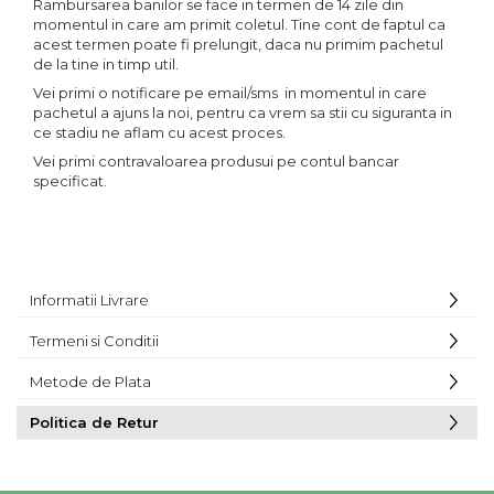
Rambursarea banilor se face in termen de 14 zile din
momentul in care am primit coletul. Tine cont de faptul ca
acest termen poate fi prelungit, daca nu primim pachetul
de la tine in timp util.
Vei primi o notificare pe email/sms in momentul in care
pachetul a ajuns la noi, pentru ca vrem sa stii cu siguranta in
ce stadiu ne aflam cu acest proces.
Vei primi contravaloarea produsui pe contul bancar
specificat.
Informatii Livrare
Termeni si Conditii
Metode de Plata
Politica de Retur