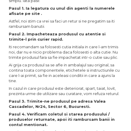
Sine si Proiectoare LED
simplu. Iata pasii:
Magnetice
Pasul 1. Ia legatura cu unul din agenti la numerele
afisate pe site .
Tuburi LED
Astfel, noi stim ca vrei sa faci un retur si ne pregatim sa iti
Lămpi de Birou
rambursam banutii.
Oglinzi LED
Pasul 2. Impacheteaza produsul cu atentie si
trimite-l prin curier rapid.
Iti recomandam sa folosesti cutia initiala in care l-am trimis
noi, dar nu e nicio problema daca folosesti o alta cutie. Nu
trimite produsul fara sa fie impachetat intr-o cutie sau plic.
Ai grija ca produsul sa se afle in ambalajul sau original, sa
contina toata componentele, etichetele si instructiunile cu
care l-ai primit, sa fie in aceleasi conditii in care a ajuns la
tine.
In cazul in care produsul este deteriorat, spart, taiat, lovit,
prezinta urme de utilizare sau curatare, vom refuza returul.
Pasul 3. Trimite-ne produsul pe adresa Valea
Cascadelor, Nr24, Sector 6, Bucuresti.
Pasul 4. Verificam coletul si starea produsului /
produselor returnate, apoi iti rambursam banii in
contul mentionat.