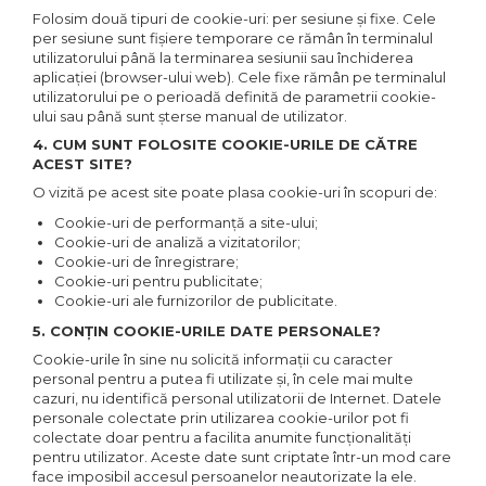
Folosim două tipuri de cookie-uri: per sesiune şi fixe. Cele
per sesiune sunt fişiere temporare ce rămân în terminalul
utilizatorului până la terminarea sesiunii sau închiderea
aplicaţiei (browser-ului web). Cele fixe rămân pe terminalul
utilizatorului pe o perioadă definită de parametrii cookie-
ului sau până sunt şterse manual de utilizator.
4. CUM SUNT FOLOSITE COOKIE-URILE DE CĂTRE
ACEST SITE?
O vizită pe acest site poate plasa cookie-uri în scopuri de:
Cookie-uri de performanţă a site-ului;
Cookie-uri de analiză a vizitatorilor;
Cookie-uri de înregistrare;
Cookie-uri pentru publicitate;
Cookie-uri ale furnizorilor de publicitate.
5. CONŢIN COOKIE-URILE DATE PERSONALE?
Cookie-urile în sine nu solicită informaţii cu caracter
personal pentru a putea fi utilizate şi, în cele mai multe
cazuri, nu identifică personal utilizatorii de Internet. Datele
personale colectate prin utilizarea cookie-urilor pot fi
colectate doar pentru a facilita anumite funcţionalităţi
pentru utilizator. Aceste date sunt criptate într-un mod care
face imposibil accesul persoanelor neautorizate la ele.