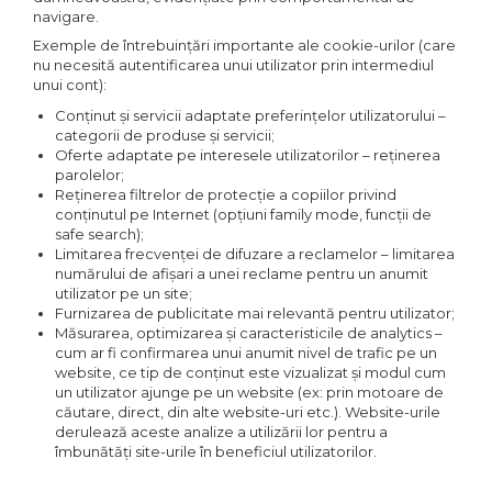
navigare.
Exemple de întrebuinţări importante ale cookie-urilor (care
nu necesită autentificarea unui utilizator prin intermediul
unui cont):
Conţinut şi servicii adaptate preferinţelor utilizatorului –
categorii de produse şi servicii;
Oferte adaptate pe interesele utilizatorilor – reţinerea
parolelor;
Reţinerea filtrelor de protecţie a copiilor privind
conţinutul pe Internet (opţiuni family mode, funcţii de
safe search);
Limitarea frecvenţei de difuzare a reclamelor – limitarea
numărului de afişari a unei reclame pentru un anumit
utilizator pe un site;
Furnizarea de publicitate mai relevantă pentru utilizator;
Măsurarea, optimizarea şi caracteristicile de analytics –
cum ar fi confirmarea unui anumit nivel de trafic pe un
website, ce tip de conţinut este vizualizat şi modul cum
un utilizator ajunge pe un website (ex: prin motoare de
căutare, direct, din alte website-uri etc.). Website-urile
derulează aceste analize a utilizării lor pentru a
îmbunătăţi site-urile în beneficiul utilizatorilor.