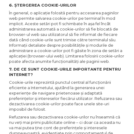
6. ŞTERGEREA COOKIE-URILOR
În general, o aplicaţie folosită pentru accesarea paginilor
web permite salvarea cookie-urilor pe terminal în mod
implicit. Aceste setări pot fi schimbate în aşa fel încât
administrarea automată a cookie-urilor să fie blocată de
browser-ul web sau utilizatorul să fie informat de fiecare
dată când cookie-urile sunt trimise către terminalul său.
Informaţii detaliate despre posibilităţile şi modurile de
administrare a cookie-urilor pot fi găsite în zona de setări a
aplicaţiei (browser-ului web). Limitarea folosirii cookie-urilor
poate afecta anumite funcţionalităţi ale paginii web.
7. DE CE SUNT COOKIE-URILE IMPORTANTE PENTRU
INTERNET?
Cookie-urile reprezintă punctul central al funcţionării
eficiente a Internetului, ajutând la generarea unei
experienţe de navigare prietenoase şi adaptată
preferinţelor şi intereselor fiecărui utilizator. Refuzarea sau
dezactivarea cookie-urilor poate face unele site-uri
imposibil de folosit.
Refuzarea sau dezactivarea cookie-urilor nu înseamnă că
nu veţi mai primi publicitate online – ci doar ca aceasta nu
va mai putea ţine cont de preferinţele şi interesele
dumneavoastră, evidenţiate prin comportamentul de