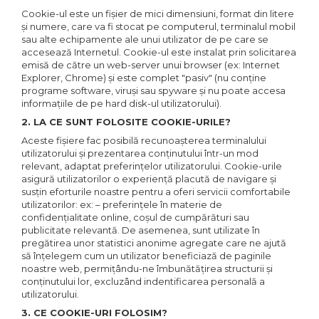
Sine si Proiectoare LED
Cookie-ul este un fişier de mici dimensiuni, format din litere
Magnetice
şi numere, care va fi stocat pe computerul, terminalul mobil
Tuburi LED
sau alte echipamente ale unui utilizator de pe care se
accesează Internetul. Cookie-ul este instalat prin solicitarea
Lămpi de Birou
emisă de către un web-server unui browser (ex: Internet
Explorer, Chrome) şi este complet "pasiv" (nu conţine
Oglinzi LED
programe software, viruşi sau spyware şi nu poate accesa
informaţiile de pe hard disk-ul utilizatorului).
2. LA CE SUNT FOLOSITE COOKIE-URILE?
Aceste fişiere fac posibilă recunoaşterea terminalului
utilizatorului şi prezentarea conţinutului într-un mod
relevant, adaptat preferinţelor utilizatorului. Cookie-urile
asigură utilizatorilor o experienţă placută de navigare şi
susţin eforturile noastre pentru a oferi servicii comfortabile
utilizatorilor: ex: – preferinţele în materie de
confidenţialitate online, coşul de cumpărături sau
publicitate relevantă. De asemenea, sunt utilizate în
pregătirea unor statistici anonime agregate care ne ajută
să înţelegem cum un utilizator beneficiază de paginile
noastre web, permiţându-ne îmbunătăţirea structurii şi
conţinutului lor, excluzând indentificarea personală a
utilizatorului.
3. CE COOKIE-URI FOLOSIM?