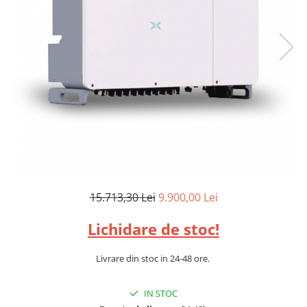
Sine si Proiectoare LED Magnetice
Tuburi LED
Lămpi de Birou
Oglinzi LED
15.713,30 Lei
9.900,00 Lei
Lichidare de stoc!
Livrare din stoc in 24-48 ore.
IN STOC