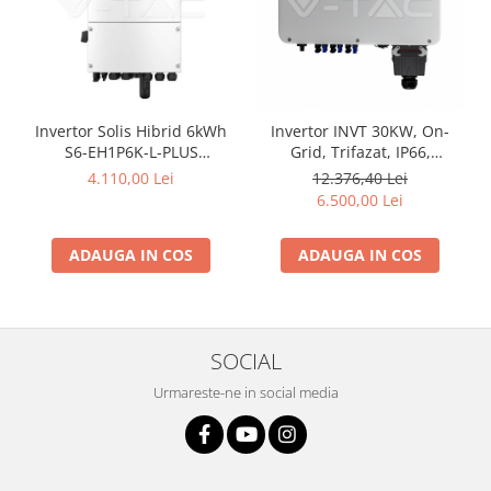
Invertor Solis Hibrid 6kWh
Invertor INVT 30KW, On-
S6-EH1P6K-L-PLUS
Grid, Trifazat, IP66,
Monofazat
Garantie 10 ani
4.110,00 Lei
12.376,40 Lei
6.500,00 Lei
ADAUGA IN COS
ADAUGA IN COS
SOCIAL
Urmareste-ne in social media