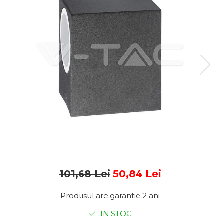
Sine si Proiectoare LED
Magnetice
Tuburi LED
Lămpi de Birou
Oglinzi LED
101,68 Lei
50,84 Lei
Produsul are garantie 2 ani
IN STOC