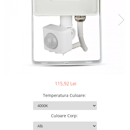
Sine si Proiectoare LED Magnetice
Tuburi LED
Lămpi de Birou
Oglinzi LED
115,92 Lei
Temperatura Culoare
:
Culoare Corp
: