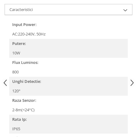
Caracteristici
Input Power:
AC:220-240V, 50Hz
Putere:
10W
Flux Luminos:
800
Unghi Detectie:
120°
Raza Senzor:
2-8m(<24°C)
Rata Ip:
IP65