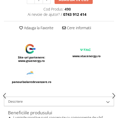
Cod Produs:
490
Ai nevoie de ajutor?
/
0743 912 414
Adauga la Favorite
Cere informatii
www.vtacenergy.ro
Site-uri partenere:
www.gtaenergy.ro
panourisolaredevanzare.ro
Descriere
Beneficiile produsului
Luminile sportive sunt concepute cu componente de vârf