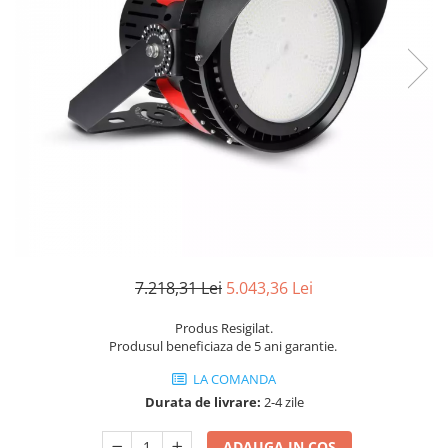
Sine si Proiectoare LED Magnetice
Tuburi LED
Lămpi de Birou
Oglinzi LED
7.218,31 Lei
5.043,36 Lei
Produs Resigilat.
Produsul beneficiaza de 5 ani garantie.
LA COMANDA
Durata de livrare:
2-4 zile
ADAUGA IN COS