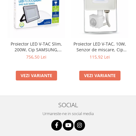
Proiector LED V-TAC Slim,
Proiector LED V-TAC, 10W,
200W, Cip SAMSUNG,
Senzor de miscare, Cip
80lm/w, 16000lm
SAMSUNG, IP65
756,50 Lei
115,92 Lei
VEZI VARIANTE
VEZI VARIANTE
SOCIAL
Urmareste-ne in social media