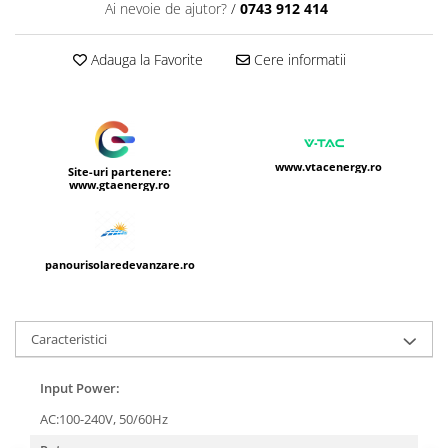
Ai nevoie de ajutor?
/
0743 912 414
Adauga la Favorite
Cere informatii
www.vtacenergy.ro
Site-uri partenere:
www.gtaenergy.ro
panourisolaredevanzare.ro
Caracteristici
Input Power:
AC:100-240V, 50/60Hz