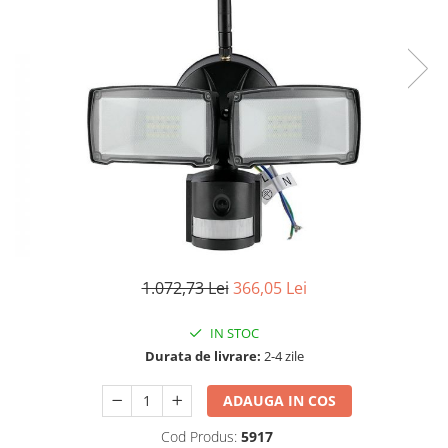
Sine si Proiectoare LED Magnetice
Tuburi LED
Lămpi de Birou
Oglinzi LED
1.072,73 Lei
366,05 Lei
IN STOC
Durata de livrare:
2-4 zile
ADAUGA IN COS
Cod Produs:
5917