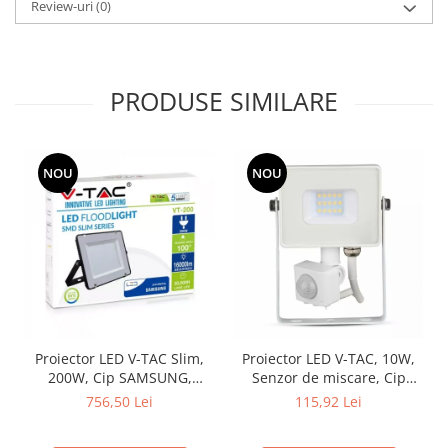
Review-uri
(0)
PRODUSE SIMILARE
NOU
NOU
Proiector LED V-TAC Slim,
Proiector LED V-TAC, 10W,
200W, Cip SAMSUNG,
Senzor de miscare, Cip
80lm/w, 16000lm
SAMSUNG, IP65
756,50 Lei
115,92 Lei