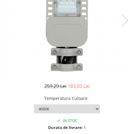
Sine si Proiectoare LED Magnetice
Tuburi LED
Lămpi de Birou
Oglinzi LED
259,29 Lei
183,03 Lei
Temperatura Culoare
:
IN STOC
Durata de livrare:
1