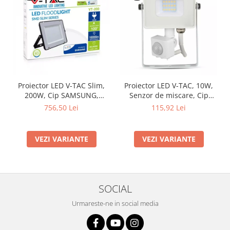
Proiector LED V-TAC Slim,
Proiector LED V-TAC, 10W,
200W, Cip SAMSUNG,
Senzor de miscare, Cip
80lm/w, 16000lm
SAMSUNG, IP65
756,50 Lei
115,92 Lei
VEZI VARIANTE
VEZI VARIANTE
SOCIAL
Urmareste-ne in social media