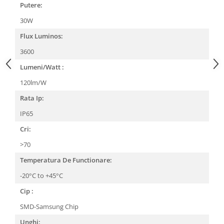
Putere:
30W
Flux Luminos:
3600
Lumeni/Watt :
120lm/W
Rata Ip:
IP65
Cri:
>70
Temperatura De Functionare:
-20°C to +45°C
Cip :
SMD-Samsung Chip
Unghi: