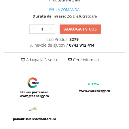
Sine si Proiectoare LED Magnetice
Produsul are 2 ani
Tuburi LED
LA COMANDA
Durata de livrare:
2-5 zile lucratoare
Lămpi de Birou
Oglinzi LED
ADAUGA IN COS
Cod Produs:
8279
Ai nevoie de ajutor?
/
0743 912 414
Adauga la Favorite
Cere informatii
www.vtacenergy.ro
Site-uri partenere:
www.gtaenergy.ro
panourisolaredevanzare.ro