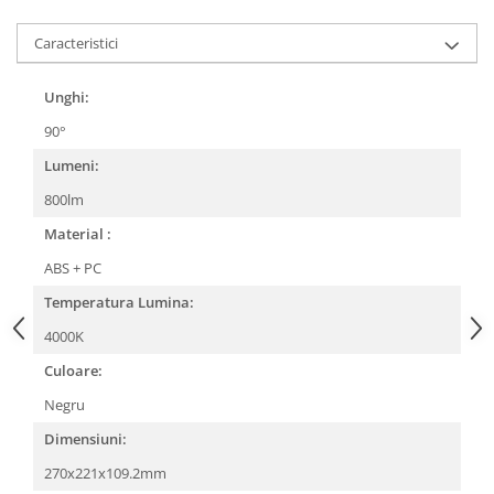
Caracteristici
Unghi:
90°
Lumeni:
800lm
Material :
ABS + PC
Temperatura Lumina:
4000K
Culoare:
Negru
Dimensiuni:
270x221x109.2mm