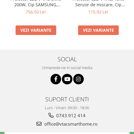
200W, Cip SAMSUNG,
Senzor de miscare, Cip
80lm/w, 16000lm
SAMSUNG, IP65
756,50 Lei
115,92 Lei
VEZI VARIANTE
VEZI VARIANTE
SOCIAL
Urmareste-ne in social media
SUPORT CLIENTI
Luni - Vineri: 09:00 - 18:00
0743 912 414
office@vtacsmarthome.ro