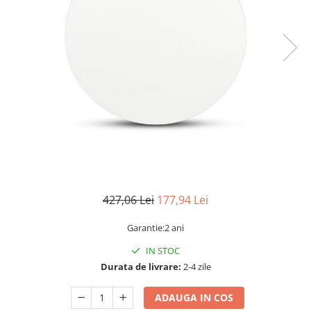
Sine si Proiectoare LED Magnetice
Tuburi LED
Lămpi de Birou
Oglinzi LED
427,06 Lei
177,94 Lei
Garantie:2 ani
IN STOC
Durata de livrare:
2-4 zile
ADAUGA IN COS