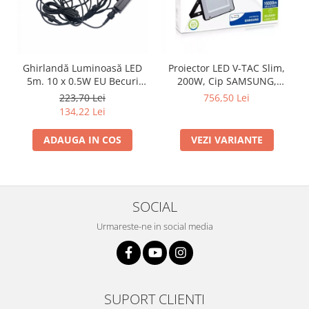
Ghirlandă Luminoasă LED
Proiector LED V-TAC Slim,
5m. 10 x 0.5W EU Becuri
200W, Cip SAMSUNG,
RGBY
80lm/w, 16000lm
223,70 Lei
756,50 Lei
134,22 Lei
ADAUGA IN COS
VEZI VARIANTE
SOCIAL
Urmareste-ne in social media
SUPORT CLIENTI