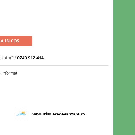
A IN COS
 ajutor?
/
0743 912 414
informatii
Distribuie
pe
Facebook
panourisolaredevanzare.ro