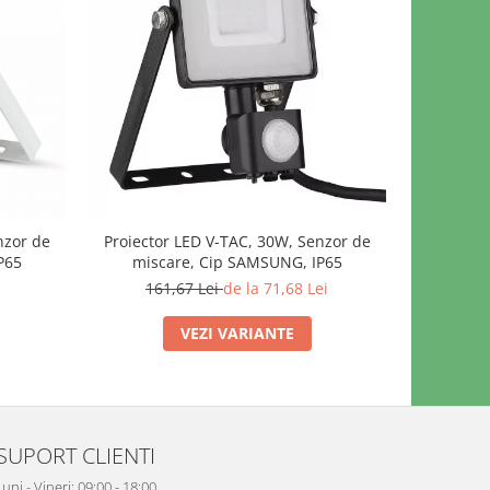
nzor de
Proiector LED V-TAC, 30W, Senzor de
Proie
P65
miscare, Cip SAMSUNG, IP65
SAMSU
161,67 Lei
de la 71,68 Lei
VEZI VARIANTE
SUPORT CLIENTI
uni - Vineri: 09:00 - 18:00