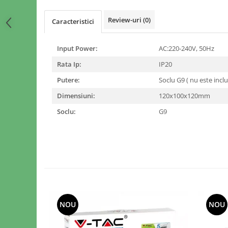
Review-uri
(0)
Caracteristici
Input Power:
AC:220-240V, 50Hz
Rata Ip:
IP20
Putere:
Soclu G9 ( nu este incl
Dimensiuni:
120x100x120mm
Soclu:
G9
NOU
NOU