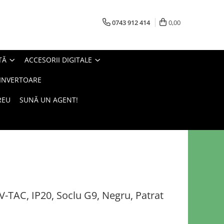
0743 912 414
0,00
TĂ
ACCESORII DIGITALE
 INVERTOARE
REU
SUNĂ UN AGENT!
-TAC, IP20, Soclu G9, Negru, Patrat