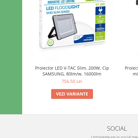
Proiector LED V-TAC Slim, 200W, Cip
Proiec
SAMSUNG, 80lm/w, 16000lm
mi
756,50 Lei
VEZI VARIANTE
SOCIAL
Urmareste-ne in social me