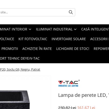
UMINAT INTERIOR
ILUMINAT INDUSTRIAL
CASĂ INTELIGEN
OLTAICE
KIT FOTOVOLTAIC
INVERTOARE SOLARE
ACCESORII
PROMOTII
ACHIZIȚIE ÎN RATE
LICHIDARE DE STOC!
REPOWE
ORT TEHNIC DEYE/V-TAC
P20, Soclu G9, Negru, Patrat
Lampa de perete LED, V
230,82 Lei
161,67 Lei