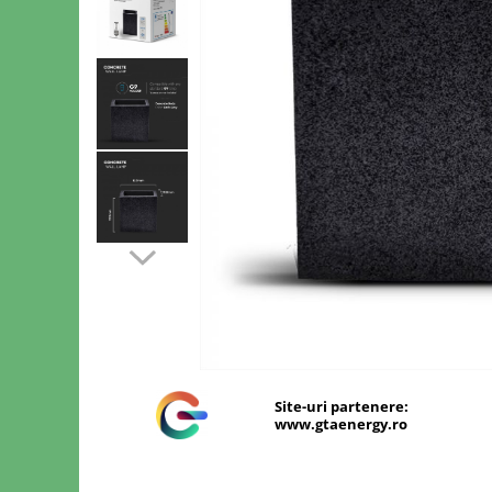
Sine si Proiectoare LED Magnetice
Tuburi LED
Lămpi de Birou
Oglinzi LED
Site-uri partenere:
www.gtaenergy.ro