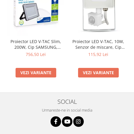
Proiector LED V-TAC Slim,
Proiector LED V-TAC, 10W,
200W, Cip SAMSUNG,
Senzor de miscare, Cip
80lm/w, 16000lm
SAMSUNG, IP65
756,50 Lei
115,92 Lei
VEZI VARIANTE
VEZI VARIANTE
SOCIAL
Urmareste-ne in social media