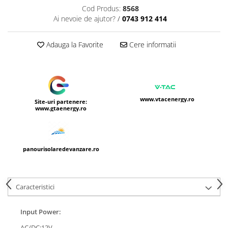
Cod Produs:
8568
Ai nevoie de ajutor?
/
0743 912 414
Adauga la Favorite
Cere informatii
www.vtacenergy.ro
Site-uri partenere:
www.gtaenergy.ro
panourisolaredevanzare.ro
Caracteristici
Input Power:
AC/DC:12V