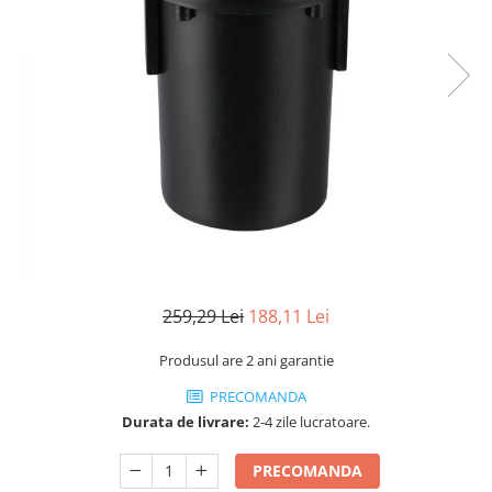
Sine si Proiectoare LED Magnetice
Tuburi LED
Lămpi de Birou
Oglinzi LED
259,29 Lei
188,11 Lei
Produsul are 2 ani garantie
PRECOMANDA
Durata de livrare:
2-4 zile lucratoare.
PRECOMANDA