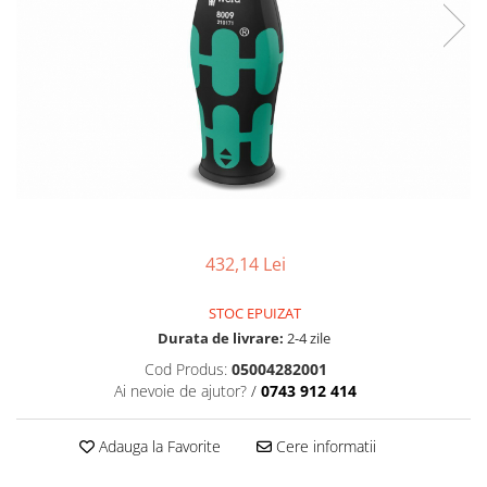
Sine si Proiectoare LED Magnetice
Tuburi LED
Lămpi de Birou
Oglinzi LED
432,14 Lei
STOC EPUIZAT
Durata de livrare:
2-4 zile
Cod Produs:
05004282001
Ai nevoie de ajutor?
/
0743 912 414
Adauga la Favorite
Cere informatii