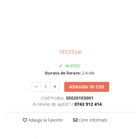
Sine si Proiectoare LED Magnetice
Tuburi LED
Lămpi de Birou
Oglinzi LED
183,03 Lei
IN STOC
Durata de livrare:
2-4 zile
ADAUGA IN COS
Cod Produs:
05020103001
Ai nevoie de ajutor?
/
0743 912 414
Adauga la Favorite
Cere informatii