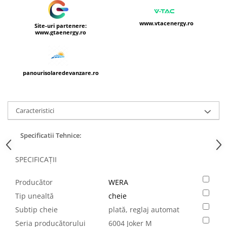
www.vtacenergy.ro
Site-uri partenere:
www.gtaenergy.ro
panourisolaredevanzare.ro
Caracteristici
Specificatii Tehnice:
SPECIFICAȚII
Producător
WERA
Tip unealtă
cheie
Subtip cheie
plată, reglaj automat
Seria producătorului
6004 Joker M