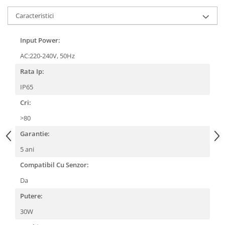
Caracteristici
Input Power:
AC:220-240V, 50Hz
Rata Ip:
IP65
Cri:
>80
Garantie:
5 ani
Compatibil Cu Senzor:
Da
Putere:
30W