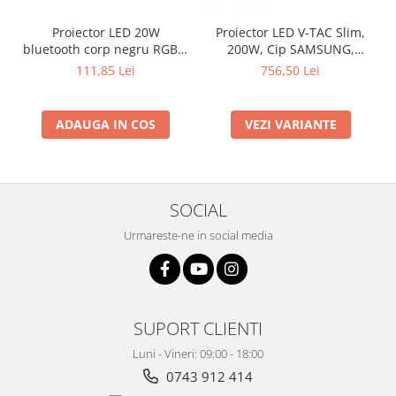
Proiector LED 20W
Proiector LED V-TAC Slim,
bluetooth corp negru RGB +
200W, Cip SAMSUNG,
lumină Rece
80lm/w, 16000lm
111,85 Lei
756,50 Lei
ADAUGA IN COS
VEZI VARIANTE
SOCIAL
Urmareste-ne in social media
SUPORT CLIENTI
Luni - Vineri: 09:00 - 18:00
0743 912 414