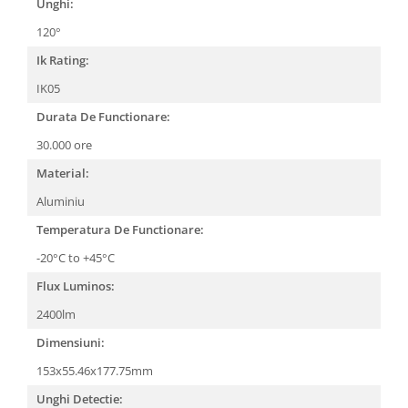
Unghi:
120°
Ik Rating:
IK05
Durata De Functionare:
30.000 ore
Material:
Aluminiu
Temperatura De Functionare:
-20°C to +45°C
Flux Luminos:
2400lm
Dimensiuni:
153x55.46x177.75mm
Unghi Detectie: