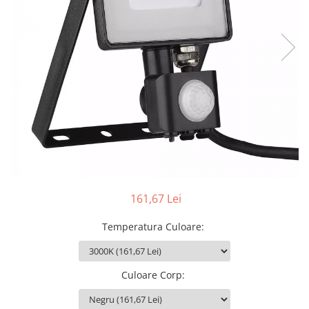
Sine si Proiectoare LED Magnetice
Tuburi LED
Lămpi de Birou
Oglinzi LED
161,67 Lei
Temperatura Culoare
:
Culoare Corp
: