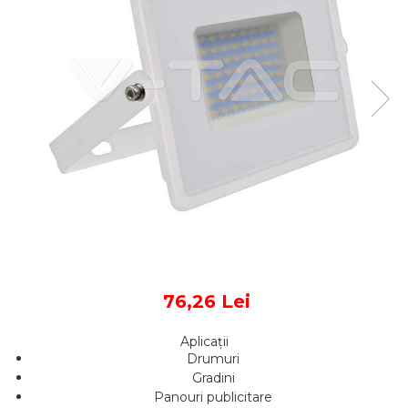
Sine si Proiectoare LED
Magnetice
Tuburi LED
Lămpi de Birou
Oglinzi LED
76,26 Lei
Aplicații
Drumuri
Gradini
Panouri publicitare