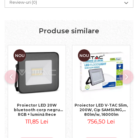
Review-uri
(0)
Produse similare
NOU
NOU
Proiector LED 20W
Proiector LED V-TAC Slim,
bluetooth corp negru
200W, Cip SAMSUNG,
RGB + lumină Rece
80lm/w, 16000lm
111,85 Lei
756,50 Lei