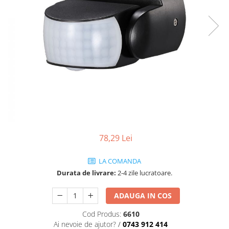
Sine si Proiectoare LED Magnetice
Tuburi LED
Lămpi de Birou
Oglinzi LED
78,29 Lei
LA COMANDA
Durata de livrare:
2-4 zile lucratoare.
ADAUGA IN COS
Cod Produs:
6610
Ai nevoie de ajutor?
/
0743 912 414