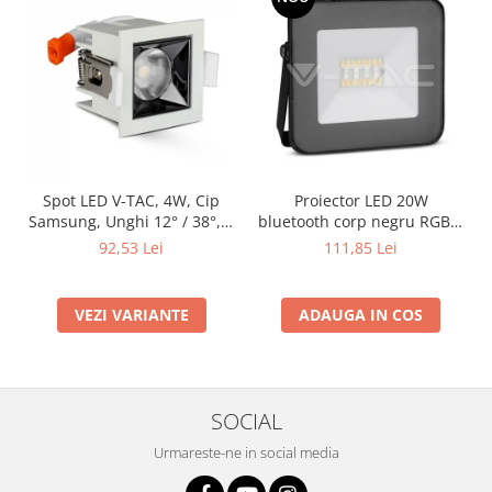
Spot LED V-TAC, 4W, Cip
Proiector LED 20W
Samsung, Unghi 12° / 38°, 5
bluetooth corp negru RGB +
ani garantie
lumină Rece
92,53 Lei
111,85 Lei
VEZI VARIANTE
ADAUGA IN COS
SOCIAL
Urmareste-ne in social media