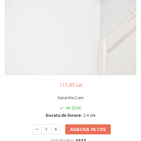
Sine si Proiectoare LED Magnetice
Tuburi LED
Lămpi de Birou
Oglinzi LED
111,85 Lei
Garantie:2 ani
IN STOC
Durata de livrare:
2-4 zile
ADAUGA IN COS
Cod Produs:
6613