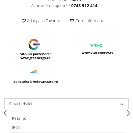
Ai nevoie de ajutor?
/
0743 912 414
Adauga la Favorite
Cere informatii
www.vtacenergy.ro
Site-uri partenere:
www.gtaenergy.ro
panourisolaredevanzare.ro
Caracteristici
Rata Ip:
IP65