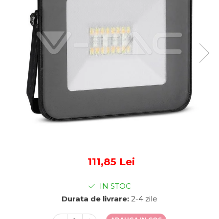
Sine si Proiectoare LED
Magnetice
Tuburi LED
Lămpi de Birou
Oglinzi LED
111,85 Lei
IN STOC
Durata de livrare:
2-4 zile