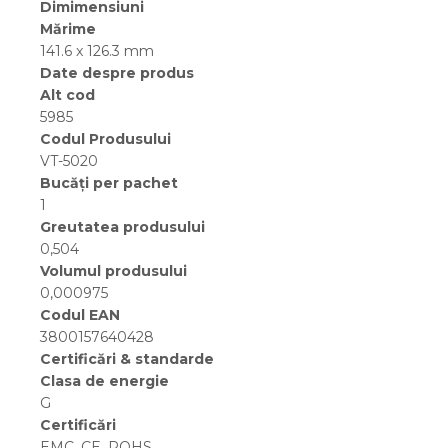
Dimimensiuni
Mărime
141.6 x 126.3 mm
Date despre produs
Alt cod
5985
Codul Produsului
VT-5020
Bucăți per pachet
1
Greutatea produsului
0,504
Volumul produsului
0,000975
Codul EAN
3800157640428
Certificări & standarde
Clasa de energie
G
Certificări
EMC, CE, ROHS