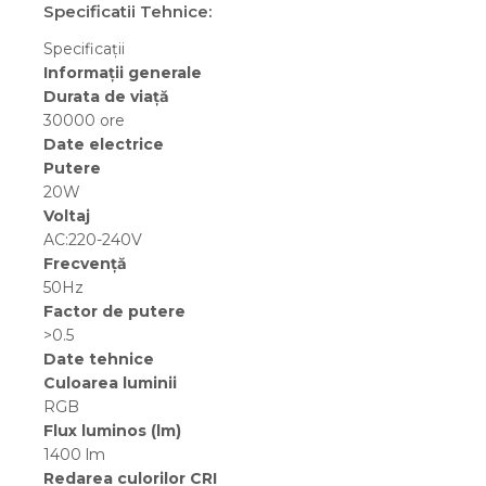
Specificatii Tehnice:
Specificații
Informații generale
Durata de viață
30000 ore
Date electrice
Putere
20W
Voltaj
AC:220-240V
Frecvență
50Hz
Factor de putere
>0.5
Date tehnice
Culoarea luminii
RGB
Flux luminos (lm)
1400 lm
Redarea culorilor CRI