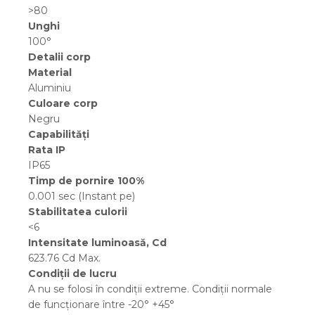
>80
Unghi
100°
Detalii corp
Material
Aluminiu
Culoare corp
Negru
Capabilități
Rata IP
IP65
Timp de pornire 100%
0.001 sec (Instant pe)
Stabilitatea culorii
<6
Intensitate luminoasă, Cd
623.76 Cd Max.
Condiții de lucru
A nu se folosi în condiții extreme. Condiții normale
de funcționare între -20° +45°