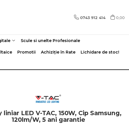
0743 912 414
0,00
gitale
Scule si unelte Profesionale
ltaice
Promotii
Achiziție în Rate
Lichidare de stoc!
 liniar LED V-TAC, 150W, Cip Samsung,
120lm/W, 5 ani garantie