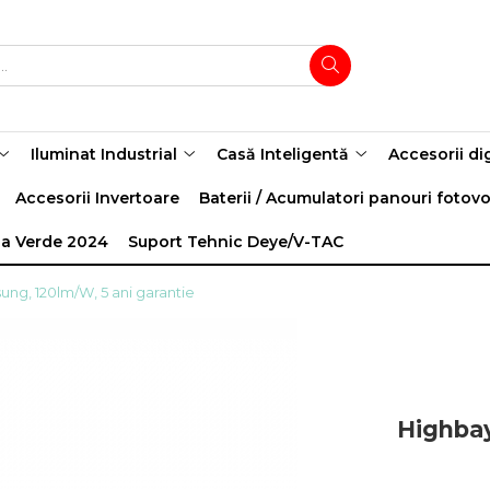
Iluminat Industrial
Casă Inteligentă
Accesorii di
Accesorii Invertoare
Baterii / Acumulatori panouri fotovo
a Verde 2024
Suport Tehnic Deye/V-TAC
ung, 120lm/W, 5 ani garantie
Highbay