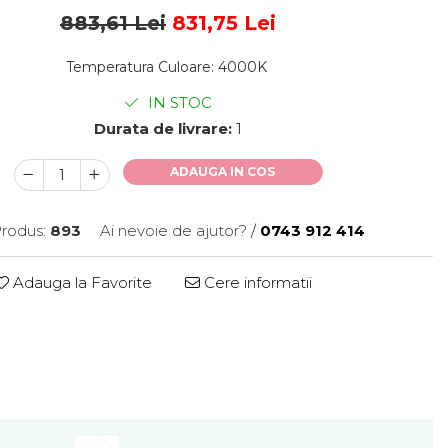
883,61 Lei
831,75 Lei
Temperatura Culoare
:
4000K
IN STOC
Durata de livrare:
1
ADAUGA IN COS
rodus:
893
Ai nevoie de ajutor?
/
0743 912 414
Adauga la Favorite
Cere informatii
Distribuie
pe
Facebook