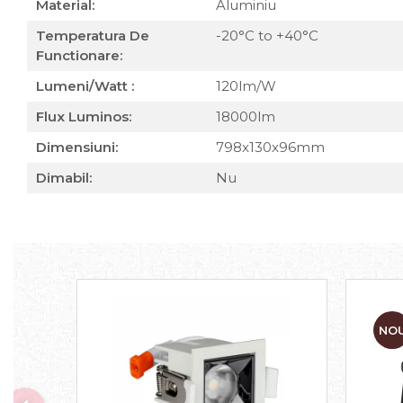
Material:
Aluminiu
Temperatura De
-20°C to +40°C
Functionare:
Lumeni/Watt :
120lm/W
Flux Luminos:
18000lm
Dimensiuni:
798x130x96mm
Dimabil:
Nu
NO