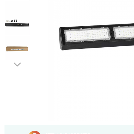
Sine si Proiectoare LED
Magnetice
Tuburi LED
Lămpi de Birou
Oglinzi LED