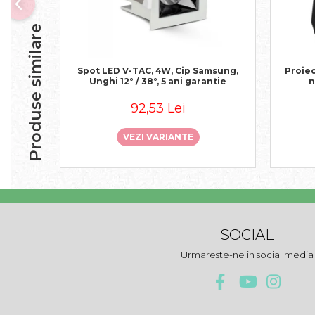
Produse similare
Spot LED V-TAC, 4W, Cip Samsung,
Proie
Unghi 12° / 38°, 5 ani garantie
n
92,53 Lei
VEZI VARIANTE
SOCIAL
Urmareste-ne in social media