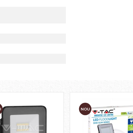
U
NOU