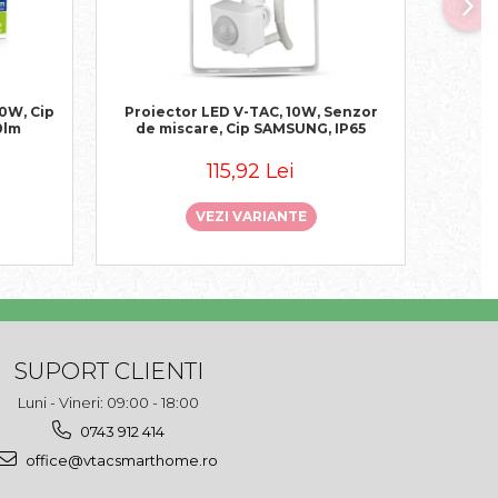
NO
0W, Cip
Proiector LED V-TAC, 10W, Senzor
Proie
0lm
de miscare, Cip SAMSUNG, IP65
de 
115,92 Lei
VEZI VARIANTE
SUPORT CLIENTI
Luni - Vineri: 09:00 - 18:00
0743 912 414
office@vtacsmarthome.ro