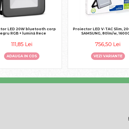
ctor LED 20W bluetooth corp
Proiector LED V-TAC Slim, 20
egru RGB + lumină Rece
SAMSUNG, 80lm/w, 1600
111,85 Lei
756,50 Lei
ADAUGA IN COS
VEZI VARIANTE