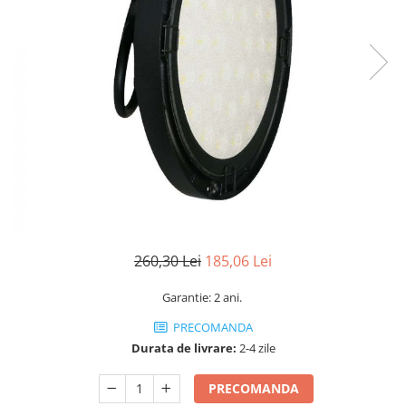
Sine si Proiectoare LED Magnetice
Tuburi LED
Lămpi de Birou
Oglinzi LED
260,30 Lei
185,06 Lei
Garantie: 2 ani.
PRECOMANDA
Durata de livrare:
2-4 zile
PRECOMANDA