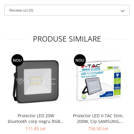
Review-uri
(0)
PRODUSE SIMILARE
NOU
NOU
Proiector LED 20W
Proiector LED V-TAC Slim,
bluetooth corp negru RGB +
200W, Cip SAMSUNG,
lumină Rece
80lm/w, 16000lm
111,85 Lei
756,50 Lei