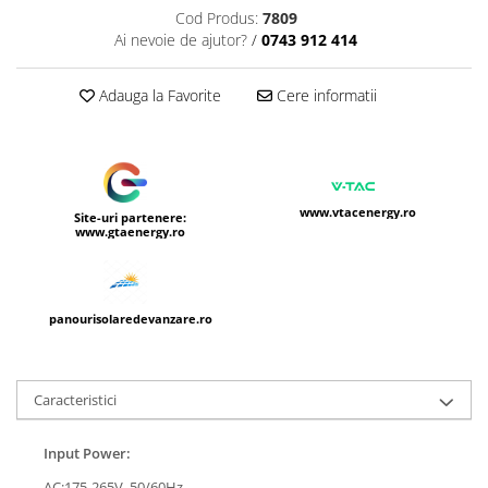
Cod Produs:
7809
Ai nevoie de ajutor?
/
0743 912 414
Adauga la Favorite
Cere informatii
www.vtacenergy.ro
Site-uri partenere:
www.gtaenergy.ro
panourisolaredevanzare.ro
Caracteristici
Input Power:
AC:175-265V, 50/60Hz