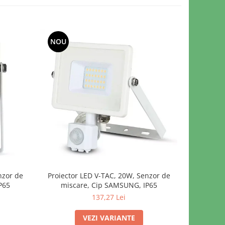
NOU
NOU
nzor de
Proiector LED V-TAC, 20W, Senzor de
Proiecto
P65
miscare, Cip SAMSUNG, IP65
misc
137,27 Lei
161
VEZI VARIANTE