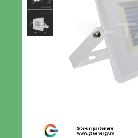
Sine si Proiectoare LED Magnetice
Tuburi LED
Lămpi de Birou
Oglinzi LED
Distribuie
pe
Facebook
Site-uri partenere:
www.gtaenergy.ro