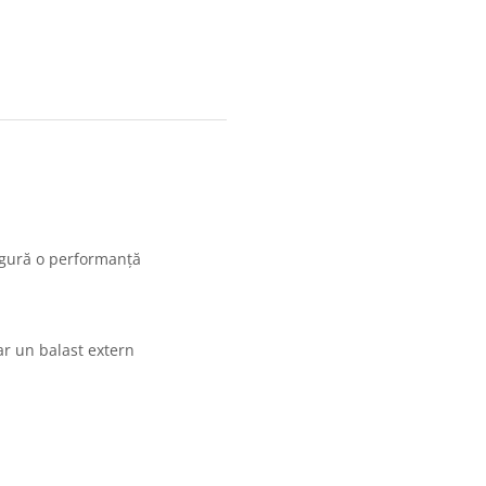
sigură o performanță
ar un balast extern