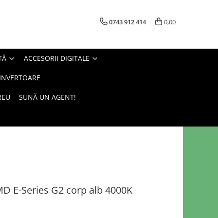
0743 912 414
0,00
TĂ
ACCESORII DIGITALE
 INVERTOARE
REU
SUNĂ UN AGENT!
D E-Series G2 corp alb 4000K