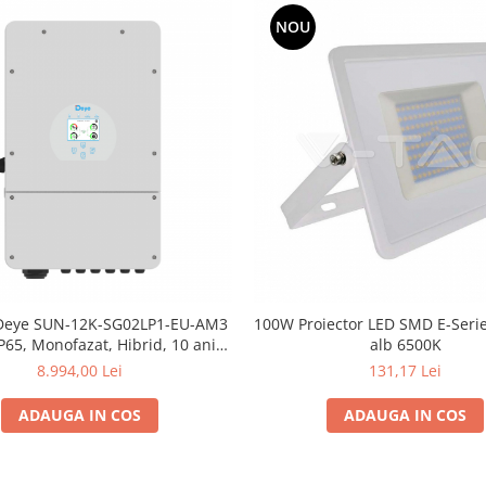
NOU
 Deye SUN-12K-SG02LP1-EU-AM3
100W Proiector LED SMD E-Seri
P65, Monofazat, Hibrid, 10 ani
alb 6500K
e, Display LCD, Intrare pentru
8.994,00 Lei
131,17 Lei
Generator, Low Voltage
ADAUGA IN COS
ADAUGA IN COS