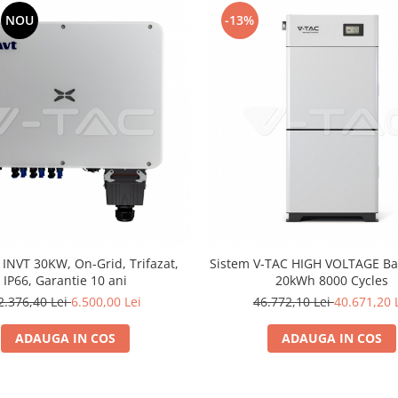
NOU
-13%
r INVT 30KW, On-Grid, Trifazat,
Sistem V-TAC HIGH VOLTAGE Bat
IP66, Garantie 10 ani
20kWh 8000 Cycles
2.376,40 Lei
6.500,00 Lei
46.772,10 Lei
40.671,20 
ADAUGA IN COS
ADAUGA IN COS