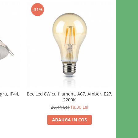
-31%
ru, IP44,
Bec Led 8W cu filament, A67, Amber, E27,
2200K
26,44 Lei
18,30 Lei
ADAUGA IN COS