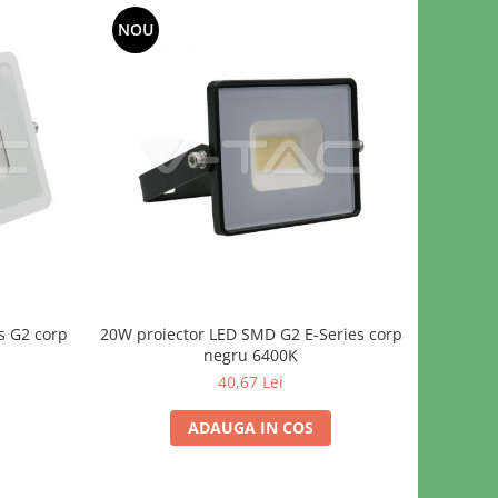
NOU
s G2 corp
20W proiector LED SMD G2 E-Series corp
negru 6400K
40,67 Lei
ADAUGA IN COS