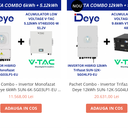
NOU
 Combo – Invertor Monofazat
Pachet Combo - Invertor Trifaz
eye 6kWh SUN-6K-SG03LP1-EU +
Deye 12kWh SUN-12K-SG04L
tor V-TAC 51.2V 5.12kWh Low
Acumulator V-TAC 48V 9.6k
11.568,00 Lei
20.631,00 Lei
oltage Montaj pe Perete
Voltage Montaj in Rac
ADAUGA IN COS
ADAUGA IN COS