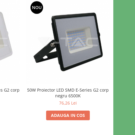
NOU
es G2 corp
50W Proiector LED SMD E-Series G2 corp
negru 6500K
76,26 Lei
ADAUGA IN COS