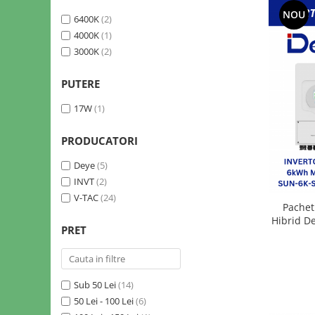
Sine si Proiectoare LED Magnetice
NOU
6400K
(2)
Tuburi LED
4000K
(1)
Lămpi de Birou
3000K
(2)
Oglinzi LED
PUTERE
17W
(1)
PRODUCATORI
Deye
(5)
INVT
(2)
V-TAC
(24)
Pachet
Hibrid D
PRET
Acumula
V
Sub 50 Lei
(14)
50 Lei - 100 Lei
(6)