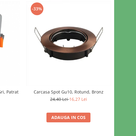
-33%
ri, Patrat
Carcasa Spot Gu10, Rotund, Bronz
24,40 Lei
16,27 Lei
ADAUGA IN COS