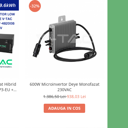
-32%
at Hibrid
600W Microinvertor Deye Monofazat
P3-EU +
230VAC
Wh Low
1.386,50 Lei
938,03 Lei
k
ADAUGA IN COS