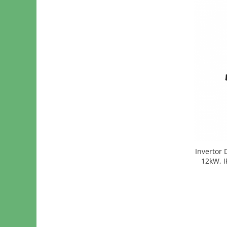
Invertor
12kW, I
Garanti