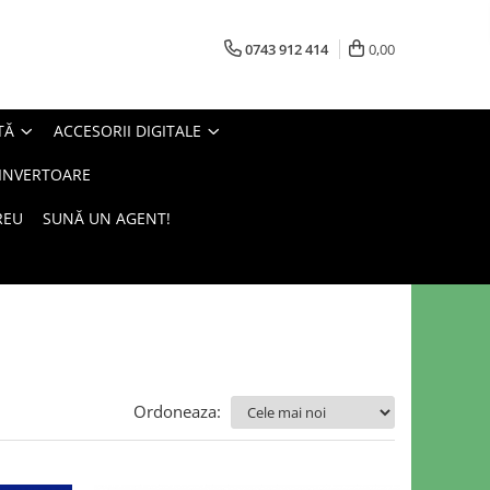
0743 912 414
0,00
TĂ
ACCESORII DIGITALE
 INVERTOARE
REU
SUNĂ UN AGENT!
Ordoneaza: