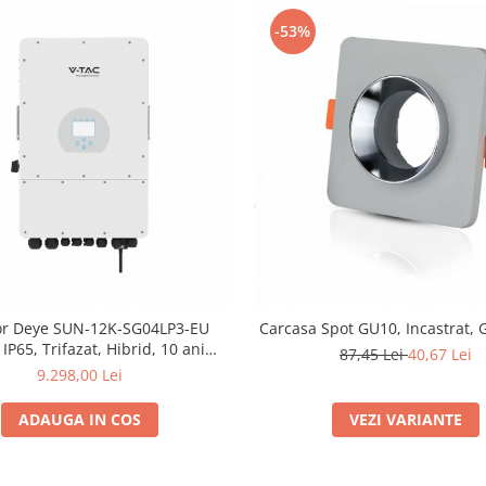
-53%
or Deye SUN-12K-SG04LP3-EU
Carcasa Spot GU10, Incastrat, G
IP65, Trifazat, Hibrid, 10 ani
87,45 Lei
40,67 Lei
e, Display LCD, Intrare pentru
9.298,00 Lei
Generator
ADAUGA IN COS
VEZI VARIANTE