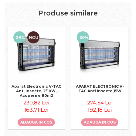
Produse similare
-29%
NOU
-30%
Aparat Electronic V-TAC
APARAT ELECTRONIC V-
Anti Insecte, 2*10W,
TAC Anti Insecte,15W
Acoperire 80m2
230,82 Lei
274,54 Lei
163,71 Lei
192,18 Lei
ADAUGA IN COS
ADAUGA IN COS