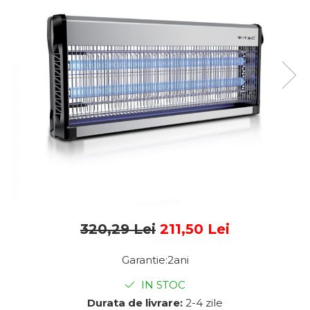
Sine si Proiectoare LED
Magnetice
Tuburi LED
Lămpi de Birou
Oglinzi LED
320,29 Lei
211,50 Lei
Garantie:2ani
IN STOC
Durata de livrare:
2-4 zile