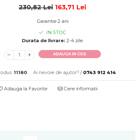
230,82 Lei
163,71 Lei
Garantie:2 ani
IN STOC
Durata de livrare:
2-4 zile
ADAUGA IN COS
odus:
11180
Ai nevoie de ajutor?
/
0743 912 414
Adauga la Favorite
Cere informatii
Distribuie
pe
Facebook