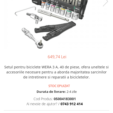
Sine si Proiectoare LED Magnetice
Tuburi LED
Lămpi de Birou
Oglinzi LED
649,74 Lei
Setul pentru biciclete WERA 3 A, 40 de piese, ofera uneltele si
accesoriile necesare pentru a aborda majoritatea sarcinilor
de intretinere si reparatii a bicicletelor.
STOC EPUIZAT
Durata de livrare:
2-4 zile
Cod Produs:
05004183001
Ai nevoie de ajutor?
/
0743 912 414