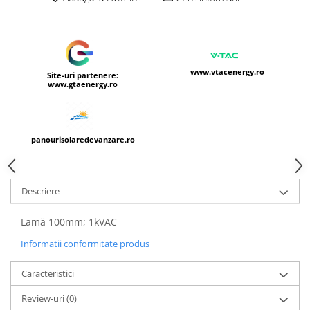
www.vtacenergy.ro
Site-uri partenere:
www.gtaenergy.ro
panourisolaredevanzare.ro
Descriere
Lamă 100mm; 1kVAC
Informatii conformitate produs
Caracteristici
Review-uri
(0)