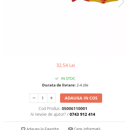
Sine si Proiectoare LED Magnetice
Tuburi LED
Lămpi de Birou
Oglinzi LED
32,54 Lei
IN STOC
Durata de livrare:
2-4 zile
ADAUGA IN COS
Cod Produs:
05006110001
Ai nevoie de ajutor?
/
0743 912 414
Adauga la Favorite
Cere informatii