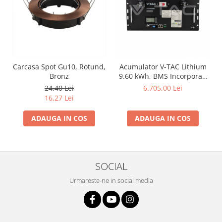
Carcasa Spot Gu10, Rotund,
Acumulator V-TAC Lithium
Bronz
9.60 kWh, BMS Incorporat,
Pentru Invertor Solar
24,40 Lei
6.705,00 Lei
16,27 Lei
ADAUGA IN COS
ADAUGA IN COS
SOCIAL
Urmareste-ne in social media