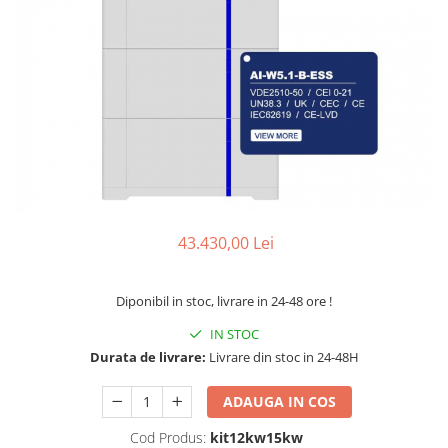
Sine si Proiectoare LED Magnetice
Tuburi LED
Lămpi de Birou
Oglinzi LED
43.430,00 Lei
Diponibil in stoc, livrare in 24-48 ore !
IN STOC
Durata de livrare:
Livrare din stoc in 24-48H
ADAUGA IN COS
Cod Produs:
kit12kw15kw