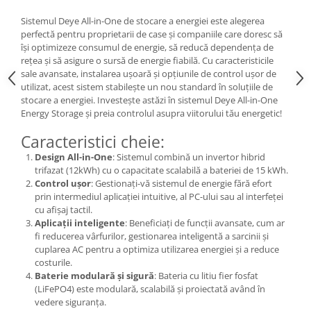
Sistemul Deye All-in-One de stocare a energiei este alegerea
perfectă pentru proprietarii de case și companiile care doresc să
își optimizeze consumul de energie, să reducă dependența de
rețea și să asigure o sursă de energie fiabilă. Cu caracteristicile
sale avansate, instalarea ușoară și opțiunile de control ușor de
utilizat, acest sistem stabilește un nou standard în soluțiile de
stocare a energiei. Investește astăzi în sistemul Deye All-in-One
Energy Storage și preia controlul asupra viitorului tău energetic!
Caracteristici cheie:
Design All-in-One
: Sistemul combină un invertor hibrid
trifazat (12kWh) cu o capacitate scalabilă a bateriei de 15 kWh.
Control ușor
: Gestionați-vă sistemul de energie fără efort
prin intermediul aplicației intuitive, al PC-ului sau al interfeței
cu afișaj tactil.
Aplicații inteligente
: Beneficiați de funcții avansate, cum ar
fi reducerea vârfurilor, gestionarea inteligentă a sarcinii și
cuplarea AC pentru a optimiza utilizarea energiei și a reduce
costurile.
Baterie modulară și sigură
: Bateria cu litiu fier fosfat
(LiFePO4) este modulară, scalabilă și proiectată având în
vedere siguranța.