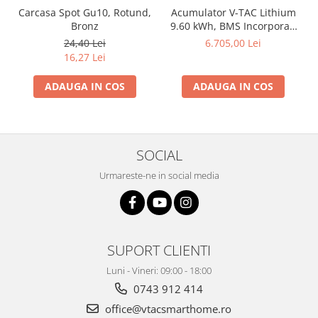
Carcasa Spot Gu10, Rotund,
Acumulator V-TAC Lithium
Bronz
9.60 kWh, BMS Incorporat,
Pentru Invertor Solar
24,40 Lei
6.705,00 Lei
16,27 Lei
ADAUGA IN COS
ADAUGA IN COS
SOCIAL
Urmareste-ne in social media
SUPORT CLIENTI
Luni - Vineri: 09:00 - 18:00
0743 912 414
office@vtacsmarthome.ro