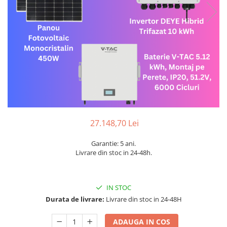
Sine si Proiectoare LED Magnetice
Tuburi LED
Lămpi de Birou
Oglinzi LED
27.148,70 Lei
Garantie: 5 ani.
Livrare din stoc in 24-48h.
IN STOC
Durata de livrare:
Livrare din stoc in 24-48H
ADAUGA IN COS