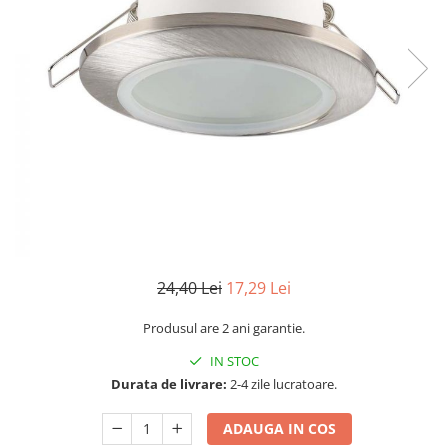
Sine si Proiectoare LED Magnetice
Tuburi LED
Lămpi de Birou
Oglinzi LED
24,40 Lei
17,29 Lei
Produsul are 2 ani garantie.
IN STOC
Durata de livrare:
2-4 zile lucratoare.
ADAUGA IN COS