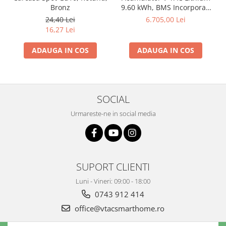
Bronz
9.60 kWh, BMS Incorporat,
Pentru Invertor Solar
24,40 Lei
6.705,00 Lei
16,27 Lei
ADAUGA IN COS
ADAUGA IN COS
SOCIAL
Urmareste-ne in social media
SUPORT CLIENTI
Luni - Vineri: 09:00 - 18:00
0743 912 414
office@vtacsmarthome.ro