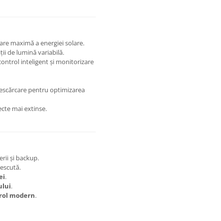
are maximă a energiei solare.
ii de lumină variabilă.
ontrol inteligent și monitorizare
descărcare pentru optimizarea
ecte mai extinse.
rii și backup.
escută.
ei
.
ului
.
trol modern
.