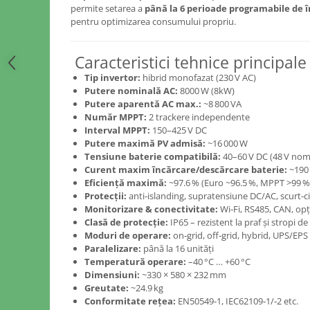
permite setarea a
până la 6 perioade programabile de 
pentru optimizarea consumului propriu.
Caracteristici tehnice principale
Tip invertor:
hibrid monofazat (230 V AC)
Putere nominală AC:
8000 W (8kW)
Putere aparentă AC max.:
~8 800 VA
Număr MPPT:
2 trackere independente
Interval MPPT:
150–425 V DC
Putere maximă PV admisă:
~16 000 W
Tensiune baterie compatibilă:
40–60 V DC (48 V nom
Curent maxim încărcare/descărcare baterie:
~190
Eficiență maximă:
~97.6 % (Euro ~96.5 %, MPPT >99 %
Protecții:
anti‑islanding, supratensiune DC/AC, scurt‑cir
Monitorizare & conectivitate:
Wi‑Fi, RS485, CAN, o
Clasă de protecție:
IP65 – rezistent la praf și stropi de
Moduri de operare:
on‑grid, off‑grid, hybrid, UPS/EPS
Paralelizare:
până la 16 unități
Temperatură operare:
–40 °C … +60 °C
Dimensiuni:
~330 × 580 × 232 mm
Greutate:
~24.9 kg
Conformitate rețea:
EN50549‑1, IEC62109‑1/‑2 etc.