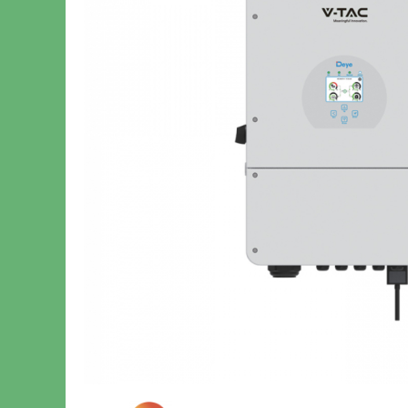
Sine si Proiectoare LED Magnetice
Tuburi LED
Lămpi de Birou
Oglinzi LED