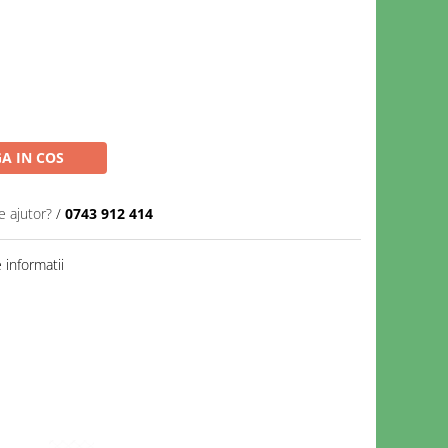
A IN COS
e ajutor?
/
0743 912 414
informatii
Distribuie
pe
Facebook