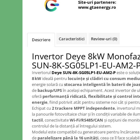
Site-uri partenere:
www.gtaenergy.ro
Caracteristici
Review-uri
(0)
Descriere
Invertor Deye 8kW Monofaz
SUN‑8K‑SG05LP1‑EU-AM2-P
Invertorul
Deye SUN‑8K‑SG05LP1‑EU‑AM2‑P
este o soluț
8 kW
ideală pentru
locuințe și clădiri cu consum mediu
energie solară cu
stocarea inteligentă în baterii de joa
de
backup/UPS
în același echipament. Acest invertor de u
oferă
performanță ridicată, flexibilitate și control in
energie
, fiind potrivit atât pentru sisteme noi cât și pent
Echipat cu
2 trackere MPPT independente
, invertorul 
la panourile fotovoltaice chiar și în condiții variabile de i
tactil
, conectivitate
Wi‑Fi/RS485/CAN
și opțiuni de monito
controlul de la distanță al întregului sistem.
Modelul este compatibil cu generatoare pentru încărcarea b
de
paralelizare până la 16 unități
, ceea ce îl face scalabi