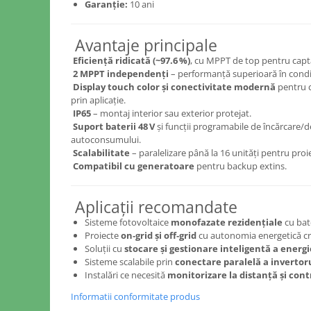
Garanție:
10 ani
Avantaje principale
Eficiență ridicată (~97.6 %)
, cu MPPT de top pentru capt
2 MPPT independenți
– performanță superioară în condiț
Display touch color și conectivitate modernă
pentru c
prin aplicație.
IP65
– montaj interior sau exterior protejat.
Suport baterii 48 V
și funcții programabile de încărcare/
autoconsumului.
Scalabilitate
– paralelizare până la 16 unități pentru proi
Compatibil cu generatoare
pentru backup extins.
Aplicații recomandate
Sisteme fotovoltaice
monofazate rezidențiale
cu bate
Proiecte
on‑grid și off‑grid
cu autonomia energetică cr
Soluții cu
stocare și gestionare inteligentă a energi
Sisteme scalabile prin
conectare paralelă a invertor
Instalări ce necesită
monitorizare la distanță și con
Informatii conformitate produs