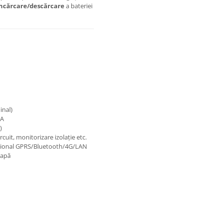
încărcare/descărcare
a bateriei
inal)
 A
)
cuit, monitorizare izolație etc.
pțional GPRS/Bluetooth/4G/LAN
 apă