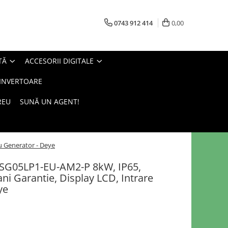
0743 912 414
0,00
TĂ
ACCESORII DIGITALE
 INVERTOARE
REU
SUNĂ UN AGENT!
u Generator - Deye
-SG05LP1-EU-AM2-P 8kW, IP65,
ani Garantie, Display LCD, Intrare
ye