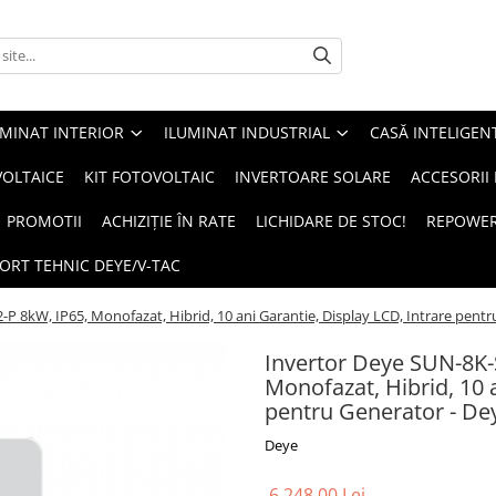
UMINAT INTERIOR
ILUMINAT INDUSTRIAL
CASĂ INTELIGEN
OLTAICE
KIT FOTOVOLTAIC
INVERTOARE SOLARE
ACCESORII
PROMOTII
ACHIZIȚIE ÎN RATE
LICHIDARE DE STOC!
REPOWE
ORT TEHNIC DEYE/V-TAC
8kW, IP65, Monofazat, Hibrid, 10 ani Garantie, Display LCD, Intrare pentr
Invertor Deye SUN-8K
Monofazat, Hibrid, 10 
pentru Generator - De
Deye
6.248,00 Lei