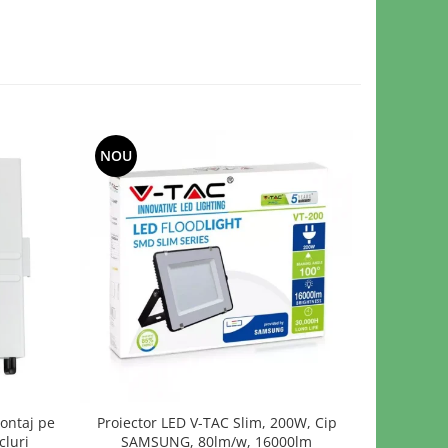
NOU
-30%
ontaj pe
Proiector LED V-TAC Slim, 200W, Cip
Proiecto
cluri
SAMSUNG, 80lm/w, 16000lm
500W, V