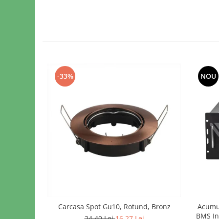
-33%
NOU
Carcasa Spot Gu10, Rotund, Bronz
Acumul
BMS In
24,40 Lei
16,27 Lei