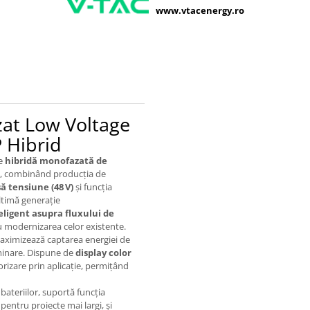
www.vtacenergy.ro
at Low Voltage
 Hibrid
ie
hibridă monofazată de
, combinând producția de
să tensiune (48 V)
și funcția
ltimă generație
teligent asupra fluxului de
ru modernizarea celor existente.
maximizează captarea energiei de
luminare. Dispune de
display color
rizare prin aplicație, permițând
ateriilor, suportă funcția
l pentru proiecte mai largi, și