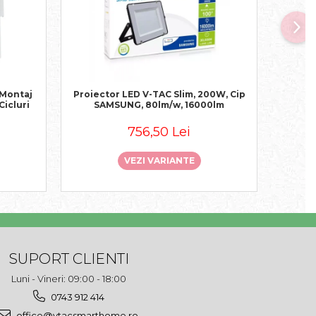
-30
 Montaj
Proiector LED V-TAC Slim, 200W, Cip
Pro
Cicluri
SAMSUNG, 80lm/w, 16000lm
Sport,
756,50 Lei
7.
VEZI VARIANTE
SUPORT CLIENTI
Luni - Vineri: 09:00 - 18:00
0743 912 414
office@vtacsmarthome.ro