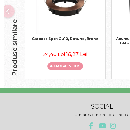
Produse similare
Carcasa Spot Gu10, Rotund, Bronz
Acumul
BMS 
16,27 Lei
24,40 Lei
ADAUGA IN COS
SOCIAL
Urmareste-ne in social media