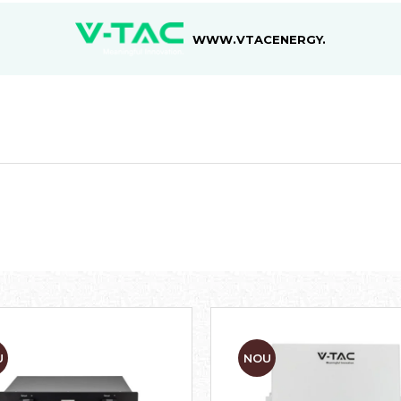
WWW.VTACENERGY.RO
U
NOU