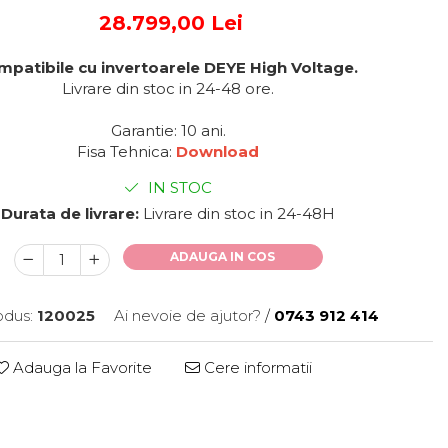
28.799,00 Lei
patibile cu invertoarele DEYE High Voltage.
Livrare din stoc in 24-48 ore.
Garantie: 10 ani.
Fisa Tehnica:
Download
IN STOC
Durata de livrare:
Livrare din stoc in 24-48H
ADAUGA IN COS
dus:
120025
Ai nevoie de ajutor?
/
0743 912 414
Adauga la Favorite
Cere informatii
Distribuie
pe