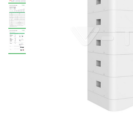
Sine si Proiectoare LED
Magnetice
Tuburi LED
Lămpi de Birou
Oglinzi LED