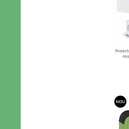
Proiec
mi
NOU