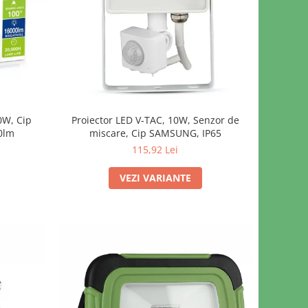
0W, Cip
Proiector LED V-TAC, 10W, Senzor de
0lm
miscare, Cip SAMSUNG, IP65
115,92 Lei
VEZI VARIANTE