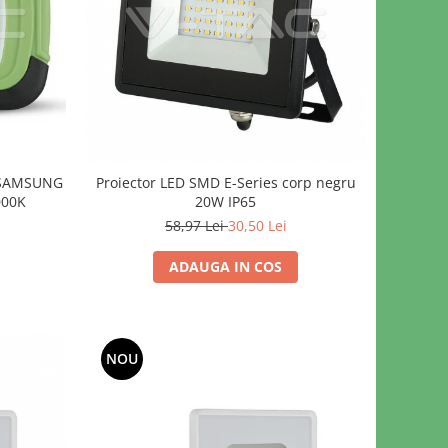
p SAMSUNG
Proiector LED SMD E-Series corp negru
000K
20W IP65
58,97 Lei
30,50 Lei
ADAUGA IN COS
NOU