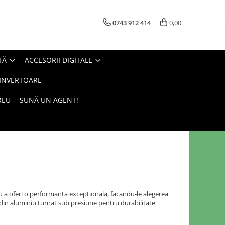
0743 912 414
0,00
TĂ
ACCESORII DIGITALE
 INVERTOARE
REU
SUNĂ UN AGENT!
u a oferi o performanta exceptionala, facandu-le alegerea
tă din aluminiu turnat sub presiune pentru durabilitate