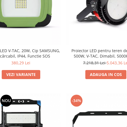
r LED V-TAC, 20W, Cip SAMSUNG,
Proiector LED pentru teren d
cărcabil, IP44, Functie SOS
500W, V-TAC, Dimabil, 5000K
Resigilat
380,29 Lei
7.218,31 Lei
5.043,36 L
VEZI VARIANTE
ADAUGA IN COS
NOU
-34%