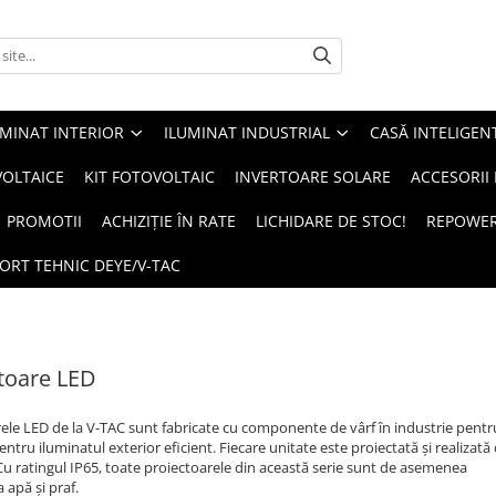
UMINAT INTERIOR
ILUMINAT INDUSTRIAL
CASĂ INTELIGEN
OLTAICE
KIT FOTOVOLTAIC
INVERTOARE SOLARE
ACCESORII
PROMOTII
ACHIZIȚIE ÎN RATE
LICHIDARE DE STOC!
REPOWE
ORT TEHNIC DEYE/V-TAC
toare LED
ele LED de la V-TAC sunt fabricate cu componente de vârf în industrie pentr
entru iluminatul exterior eficient. Fiecare unitate este proiectată și realiza
u ratingul IP65, toate proiectoarele din această serie sunt de asemenea
a apă și praf.