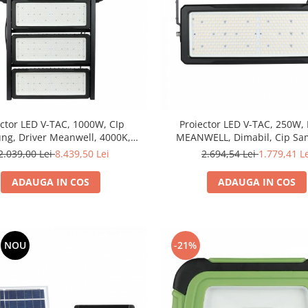
ector LED V-TAC, 1000W, CIp
Proiector LED V-TAC, 250W, 
ng, Driver Meanwell, 4000K,
MEANWELL, Dimabil, Cip Sa
Dimbail, Resigilat
4000K
2.039,00 Lei
8.439,50 Lei
2.694,54 Lei
1.779,41 L
ADAUGA IN COS
ADAUGA IN COS
NOU
-21%