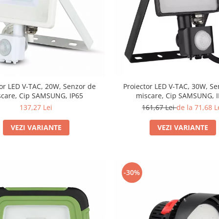
tor LED V-TAC, 20W, Senzor de
Proiector LED V-TAC, 30W, Se
scare, Cip SAMSUNG, IP65
miscare, Cip SAMSUNG, I
137,27 Lei
161,67 Lei
de la 71,68 L
VEZI VARIANTE
VEZI VARIANTE
-30%