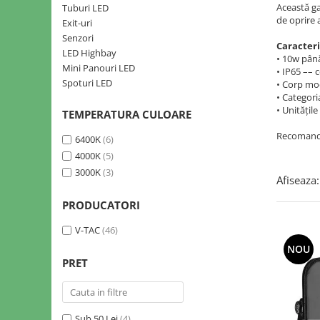
Sine si Proiectoare LED Magnetice
Această ga
Tuburi LED
de oprire
Tuburi LED
Exit-uri
Senzori
Lămpi de Birou
Caracteri
LED Highbay
• 10w pân
Oglinzi LED
Mini Panouri LED
• IP65 –– 
Spoturi LED
• Corp mod
• Categori
• Unitățil
TEMPERATURA CULOARE
Recomandat
6400K
(6)
4000K
(5)
3000K
(3)
Afiseaza:
PRODUCATORI
V-TAC
(46)
NOU
PRET
Sub 50 Lei
(4)