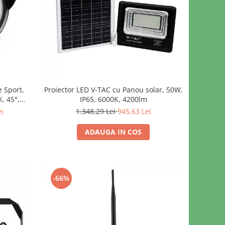
e Sport,
Proiector LED V-TAC cu Panou solar, 50W,
, 45°,
IP65, 6000K, 4200lm
ei
1.348,29 Lei
945,63 Lei
ADAUGA IN COS
-66%