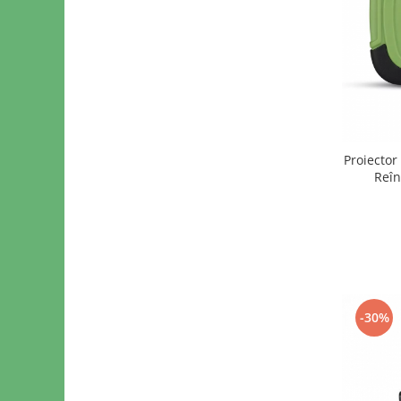
Proiecto
Reîn
-30%