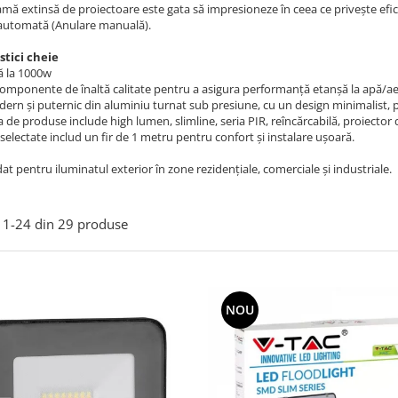
mă extinsă de proiectoare este gata să impresioneze în ceea ce privește efic
 automată (Anulare manuală).
stici cheie
ă la 1000w
componente de înaltă calitate pentru a asigura performanță etanșă la apă/a
ern și puternic din aluminiu turnat sub presiune, cu un design minimalist, 
a de produse include high lumen, slimline, seria PIR, reîncărcabilă, proiector 
e selectate includ un fir de 1 metru pentru confort și instalare ușoară.
 pentru iluminatul exterior în zone rezidențiale, comerciale și industriale.
1-
24
din
29
produse
NOU