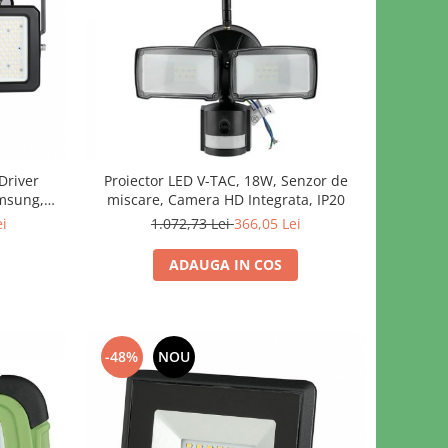
Driver
Proiector LED V-TAC, 18W, Senzor de
msung,
miscare, Camera HD Integrata, IP20
ei
1.072,73 Lei
366,05 Lei
ADAUGA IN COS
-48%
NOU