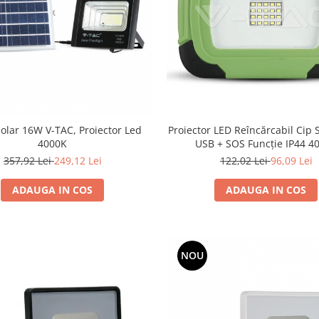
olar 16W V-TAC, Proiector Led
Proiector LED Reîncărcabil Ci
4000K
USB + SOS Funcție IP44 4
357,92 Lei
249,12 Lei
122,02 Lei
96,09 Lei
ADAUGA IN COS
ADAUGA IN COS
NOU