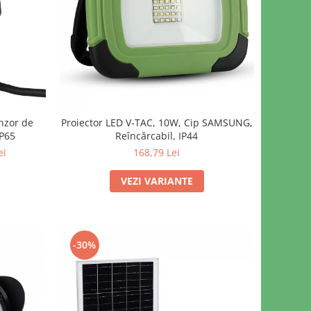
nzor de
Proiector LED V-TAC, 10W, Cip SAMSUNG,
P65
Reîncărcabil, IP44
ei
168,79 Lei
VEZI VARIANTE
-30%