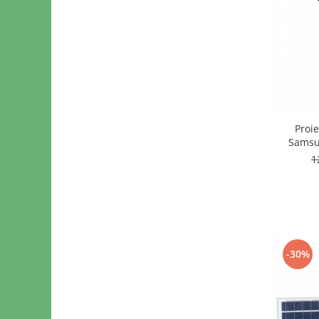
Proi
Samsu
1
-30%