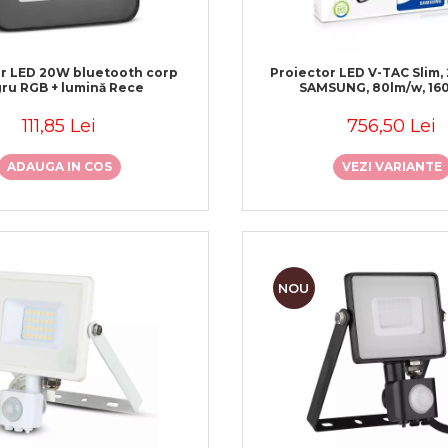
or LED 20W bluetooth corp
Proiector LED V-TAC Slim,
ru RGB + lumină Rece
SAMSUNG, 80lm/w, 16
111,85 Lei
756,50 Lei
ADAUGA IN COS
VEZI VARIANTE
NOU