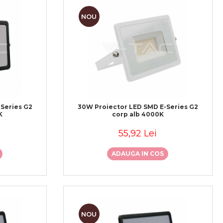
NOU
Series G2
30W Proiector LED SMD E-Series G2
K
corp alb 4000K
55,92 Lei
ADAUGA IN COS
NOU