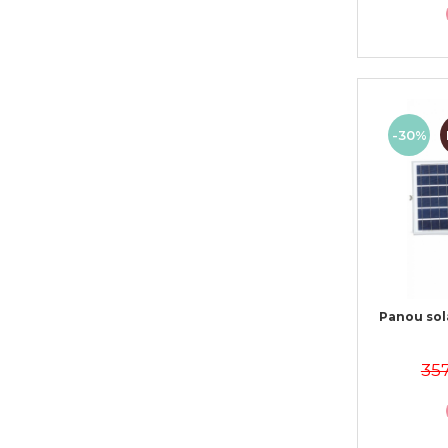
-30%
Panou sol
357