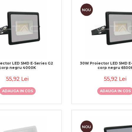
NOU
ector LED SMD E-Series G2
30W Proiector LED SMD E-
corp negru 4000K
corp negru 6500
55,92 Lei
55,92 Lei
ADAUGA IN COS
ADAUGA IN COS
NOU