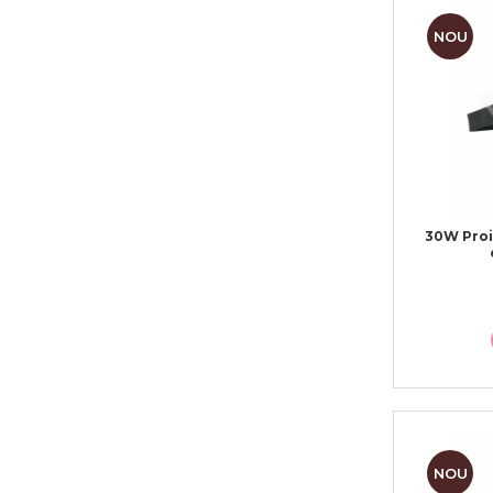
NOU
30W Proi
NOU