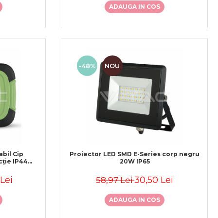
ADAUGA IN COS
-48%
NOU
bil Cip
Proiector LED SMD E-Series corp negru
ție IP44
20W IP65
Lei
30,50 Lei
58,97 Lei
ADAUGA IN COS