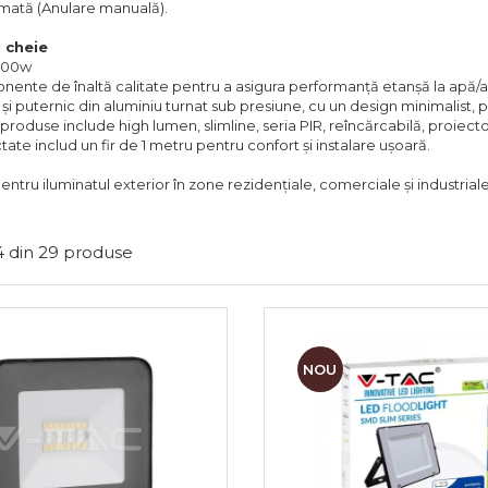
mată (Anulare manuală).
i cheie
1000w
onente de înaltă calitate pentru a asigura performanță etanșă la apă/
i puternic din aluminiu turnat sub presiune, cu un design minimalist, 
produse include high lumen, slimline, seria PIR, reîncărcabilă, proiecto
ctate includ un fir de 1 metru pentru confort și instalare ușoară.
ru iluminatul exterior în zone rezidențiale, comerciale și industriale
4
din
29
produse
NOU