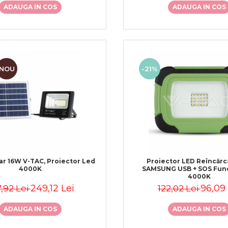
ADAUGA IN COS
ADAUGA IN COS
NOU
-21%
ar 16W V-TAC, Proiector Led
Proiector LED Reîncărca
4000K
SAMSUNG USB + SOS Func
4000K
249,12 Lei
96,09 
,92 Lei
122,02 Lei
ADAUGA IN COS
ADAUGA IN COS