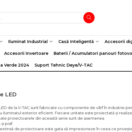
Iluminat Industrial
Casă Inteligentă
Accesorii di
Accesorii Invertoare
Baterii / Acumulatori panouri fotovo
a Verde 2024
Suport Tehnic Deye/V-TAC
re LED
LED de la V-TAC sunt fabricate cu componente de vârf în industrie pe
 iluminatul exterior eficient. Fiecare unitate este proiectată și reali
 toate proiectoarele din această serie sunt de asemenea
și praf.
xtinsă de proiectoare este gata să impresioneze în ceea ce privește 