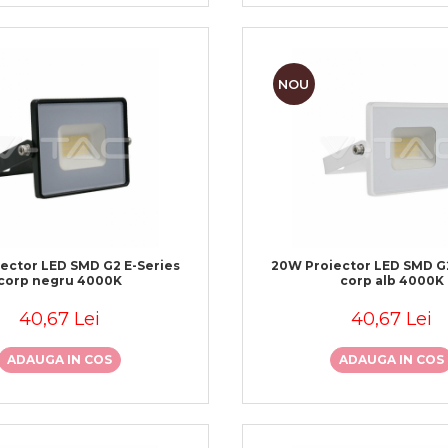
NOU
ector LED SMD G2 E-Series
20W Proiector LED SMD G2
corp negru 4000K
corp alb 4000K
40,67 Lei
40,67 Lei
ADAUGA IN COS
ADAUGA IN COS