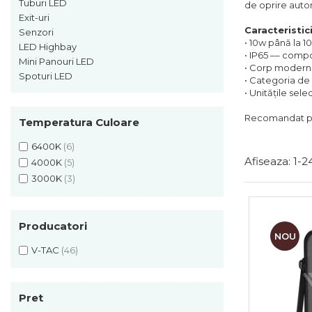
Sine si Proiectoare LED
Tuburi LED
de oprire auto
Magnetice
Exit-uri
Caracteristic
Senzori
Tuburi LED
• 10w până la 
LED Highbay
• IP65 –– comp
Lămpi de Birou
Mini Panouri LED
• Corp modern ș
Spoturi LED
Oglinzi LED
• Categoria de 
• Unitățile sele
Recomandat pent
Temperatura Culoare
6400K
(6)
Afiseaza:
1-
2
4000K
(5)
3000K
(3)
Producatori
NOU
V-TAC
(46)
Pret