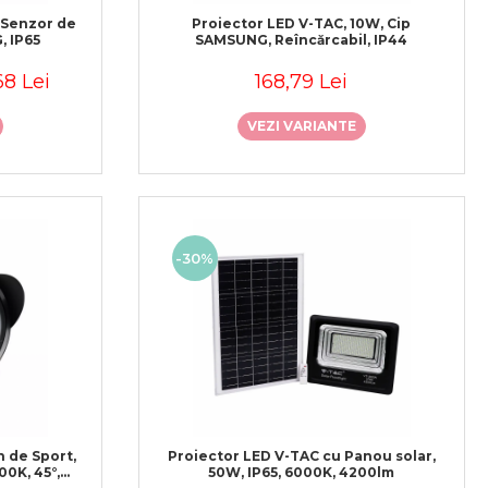
 Senzor de
Proiector LED V-TAC, 10W, Cip
, IP65
SAMSUNG, Reîncărcabil, IP44
68 Lei
168,79 Lei
VEZI VARIANTE
-30%
n de Sport,
Proiector LED V-TAC cu Panou solar,
00K, 45°,
50W, IP65, 6000K, 4200lm