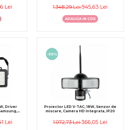
6 Lei
945,63 Lei
1.348,29 Lei
ADAUGA IN COS
-66%
W, Driver
Proiector LED V-TAC, 18W, Senzor de
Samsung,
miscare, Camera HD Integrata, IP20
41 Lei
366,05 Lei
1.072,73 Lei