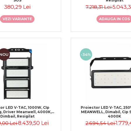
SOS
Resigilat
380,29 Lei
5.043,3
7.218,31 Lei
VEZI VARIANTE
ADAUGA IN COS
NOU
-34%
or LED V-TAC, 1000W, CIp
Proiector LED V-TAC, 250
, Driver Meanwell, 4000K,
MEANWELL, Dimabil, Cip 
Dimbail, Resigilat
4000K
8.439,50 Lei
1.779,
9,00 Lei
2.694,54 Lei