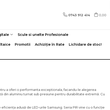
0743 912 414
0,00
gitale
Scule si unelte Profesionale
ltaice
Promotii
Achiziție în Rate
Lichidare de stoc!
ntru a oferi o performanta exceptionala, facandu-le alegerea
zată din aluminiu turnat sub presiune pentru durabilitate extremă. Cu
eficiența adusă de LED-urile Samsung. Seria PIR vine cu o funcție