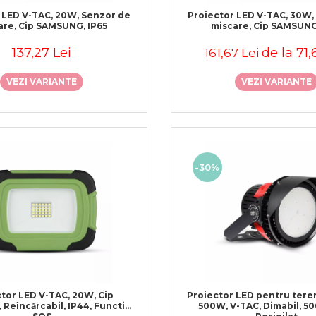
 LED V-TAC, 20W, Senzor de
Proiector LED V-TAC, 30W,
are, Cip SAMSUNG, IP65
miscare, Cip SAMSUNG
137,27 Lei
de la 71,
161,67 Lei
VEZI VARIANTE
VEZI VARIANTE
-30%
tor LED V-TAC, 20W, Cip
Proiector LED pentru tere
Reîncărcabil, IP44, Functie
500W, V-TAC, Dimabil, 50