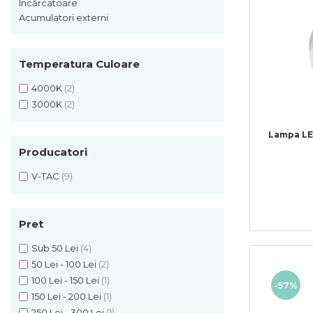
Sine si Proiectoare LED
Încărcatoare
Magnetice
Acumulatori externi
Tuburi LED
Lămpi de Birou
Temperatura Culoare
Oglinzi LED
4000K
(2)
3000K
(2)
Lampa LE
Producatori
V-TAC
(9)
Pret
Sub 50 Lei
(4)
50 Lei - 100 Lei
(2)
100 Lei - 150 Lei
(1)
-57%
150 Lei - 200 Lei
(1)
250 Lei - 300 Lei
(1)