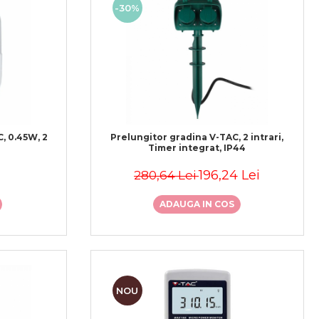
-30%
, 0.45W, 2
Prelungitor gradina V-TAC, 2 intrari,
Timer integrat, IP44
196,24 Lei
280,64 Lei
ADAUGA IN COS
NOU