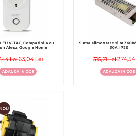
-TAC, Compatibila cu
Sursa alimentare slim 360W 
on Alexa, Google Home
30A, IP20
63,04 Lei
274,54
7,44 Lei
315,21 Lei
ADAUGA IN COS
ADAUGA IN COS
NOU