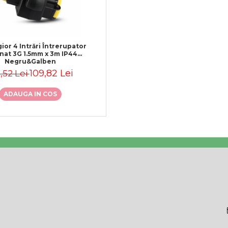
ior 4 Intrări Întrerupator
inat 3G 1.5mm x 3m IP44
Negru&Galben
109,82 Lei
,52 Lei
ADAUGA IN COS