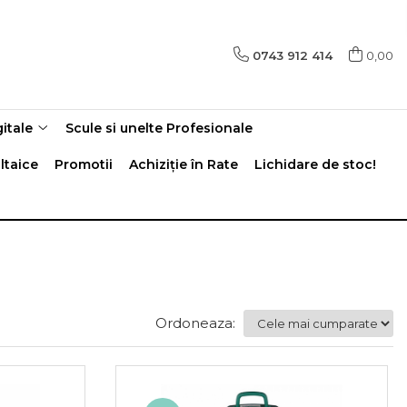
0743 912 414
0,00
gitale
Scule si unelte Profesionale
ltaice
Promotii
Achiziție în Rate
Lichidare de stoc!
Ordoneaza: