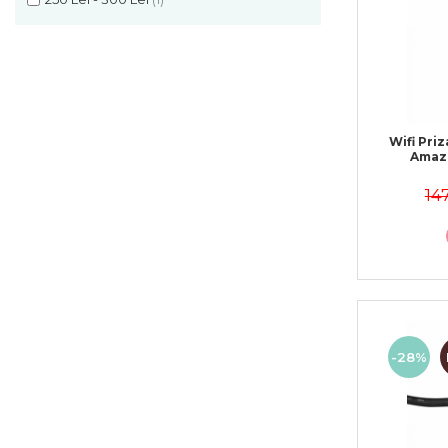
Wifi Priza EU V
Amaz
14
-28%