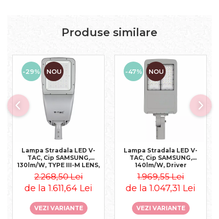
Produse similare
-29%
NOU
-47%
NOU
Lampa Stradala LED V-
Lampa Stradala LED V-
TAC, Cip SAMSUNG,
TAC, Cip SAMSUNG,
130lm/W, TYPE III-M LENS,
140lm/W, Driver
4000K
Inventronics, 5700K
2.268,50 Lei
1.969,55 Lei
de la 1.611,64 Lei
de la 1.047,31 Lei
VEZI VARIANTE
VEZI VARIANTE