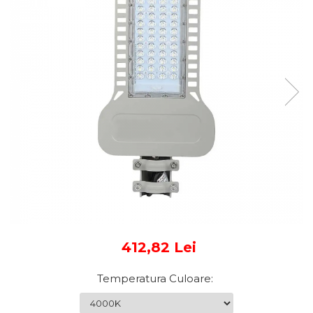
Sine si Proiectoare LED
Magnetice
Tuburi LED
Lămpi de Birou
Oglinzi LED
412,82 Lei
Temperatura Culoare
: