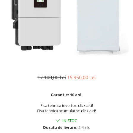
Sine si Proiectoare LED Magnetice
Tuburi LED
Lămpi de Birou
Oglinzi LED
17.100,00 Lei
15.950,00 Lei
Garantie: 10 ani.
Fisa tehnica invertor:
click aici!
Fisa tehnica acumulator:
click aici!
IN STOC
Durata de livrare:
2-4 zile