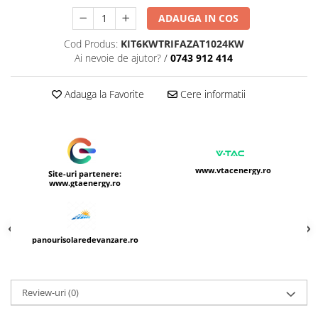
ADAUGA IN COS
Cod Produs:
KIT6KWTRIFAZAT1024KW
Ai nevoie de ajutor?
/
0743 912 414
Adauga la Favorite
Cere informatii
www.vtacenergy.ro
Site-uri partenere:
www.gtaenergy.ro
panourisolaredevanzare.ro
Review-uri
(0)