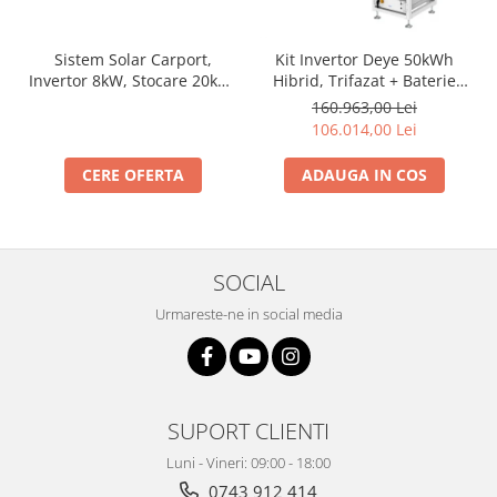
Sistem Solar Carport,
Kit Invertor Deye 50kWh
Invertor 8kW, Stocare 20kW,
Hibrid, Trifazat + Baterie
Doua Masini
Deye BOS-G High Voltage
160.963,00 Lei
61.44kWh, IP20
106.014,00 Lei
CERE OFERTA
ADAUGA IN COS
SOCIAL
Urmareste-ne in social media
SUPORT CLIENTI
Luni - Vineri: 09:00 - 18:00
0743 912 414