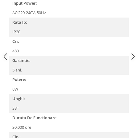
Input Power:
AC:220-240V, 50Hz
Rata Ip:
IP20
Cri:
>80
Garantie:
5 ani.
Putere:
8W
Unghi:
38°
Durata De Functionare:
30.000 ore
Cip :