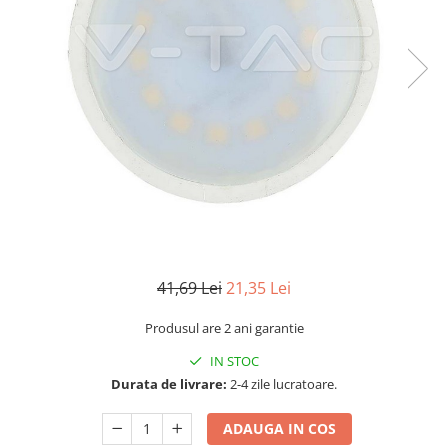
Sine si Proiectoare LED Magnetice
Tuburi LED
Lămpi de Birou
Oglinzi LED
41,69 Lei
21,35 Lei
Produsul are 2 ani garantie
IN STOC
Durata de livrare:
2-4 zile lucratoare.
ADAUGA IN COS