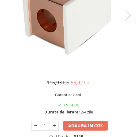
Sine si Proiectoare LED Magnetice
Tuburi LED
Lămpi de Birou
Oglinzi LED
116,93 Lei
55,92 Lei
Garantie: 2 ani.
IN STOC
Durata de livrare:
2-4 zile
ADAUGA IN COS
Cod Produs:
3115