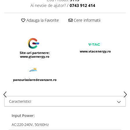
Ai nevoie de ajutor?
/
0743 912 414
Adauga la Favorite
Cere informatii
www.vtacenergy.ro
Site-uri partenere:
www.gtaenergy.ro
panourisolaredevanzare.ro
Caracteristici
Input Power:
AC:220-240V, 50/60Hz