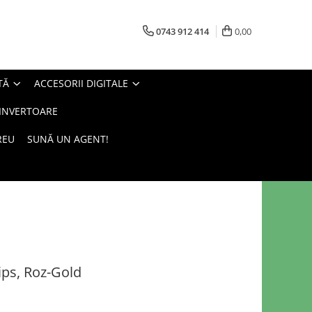
0743 912 414
0,00
TĂ
ACCESORII DIGITALE
 INVERTOARE
REU
SUNĂ UN AGENT!
ips, Roz-Gold