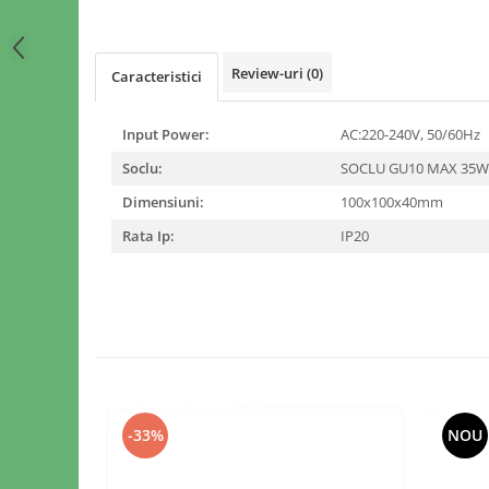
Review-uri
(0)
Caracteristici
Input Power:
AC:220-240V, 50/60Hz
Soclu:
SOCLU GU10 MAX 35
Dimensiuni:
100x100x40mm
Rata Ip:
IP20
-33%
NOU