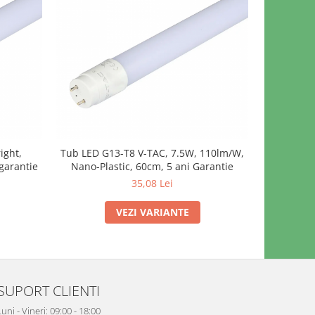
ight,
Tub LED G13-T8 V-TAC, 7.5W, 110lm/W,
Tub LED G1
garantie
Nano-Plastic, 60cm, 5 ani Garantie
Nano-Pla
35,08 Lei
VEZI VARIANTE
SUPORT CLIENTI
uni - Vineri: 09:00 - 18:00