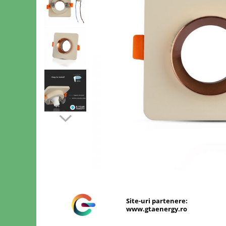
Sine si Proiectoare LED Magnetice
Tuburi LED
Lămpi de Birou
Oglinzi LED
Distribuie
pe
Facebook
Site-uri partenere:
www.gtaenergy.ro