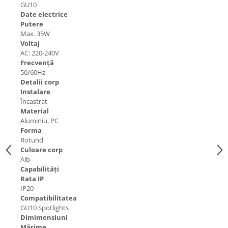
GU10
Date electrice
Putere
Max. 35W
Voltaj
AC: 220-240V
Frecvență
50/60Hz
Detalii corp
Instalare
Încastrat
Material
Aluminiu, PC
Forma
Rotund
Culoare corp
Alb
Capabilități
Rata IP
IP20
Compatibilitatea
GU10 Spotlights
Dimimensiuni
Mărime