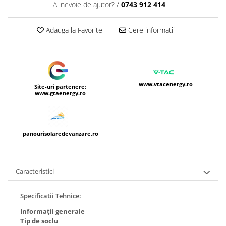
Ai nevoie de ajutor?
/
0743 912 414
Adauga la Favorite
Cere informatii
www.vtacenergy.ro
Site-uri partenere:
www.gtaenergy.ro
panourisolaredevanzare.ro
Caracteristici
Specificatii Tehnice:
Informații generale
Tip de soclu