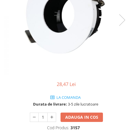
Sine si Proiectoare LED Magnetice
Tuburi LED
Lămpi de Birou
Oglinzi LED
28,47 Lei
LA COMANDA
Durata de livrare:
3-5 zile lucratoare
ADAUGA IN COS
Cod Produs:
3157