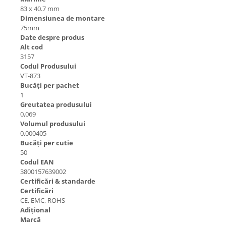
83 x 40.7 mm
Dimensiunea de montare
75mm
Date despre produs
Alt cod
3157
Codul Produsului
VT-873
Bucăți per pachet
1
Greutatea produsului
0,069
Volumul produsului
0,000405
Bucăți per cutie
50
Codul EAN
3800157639002
Certificări & standarde
Certificări
CE, EMC, ROHS
Adițional
Marcă