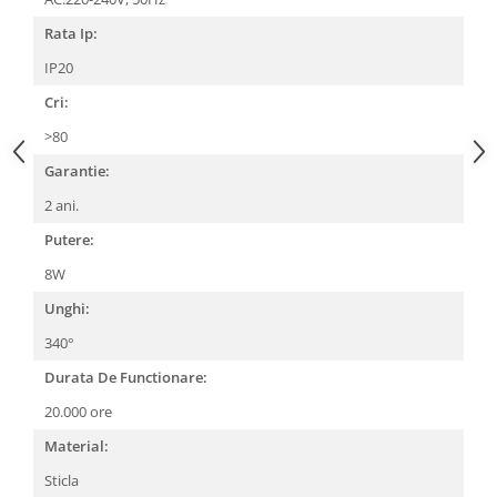
Rata Ip:
IP20
Cri:
>80
Garantie:
2 ani.
Putere:
8W
Unghi:
340°
Durata De Functionare:
20.000 ore
Material:
Sticla