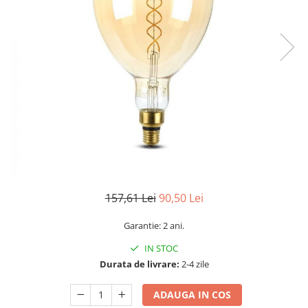
Sine si Proiectoare LED Magnetice
Tuburi LED
Lămpi de Birou
Oglinzi LED
157,61 Lei
90,50 Lei
Garantie: 2 ani.
IN STOC
Durata de livrare:
2-4 zile
ADAUGA IN COS