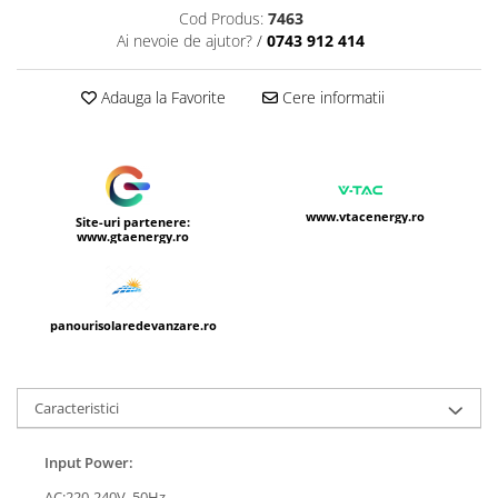
Cod Produs:
7463
Ai nevoie de ajutor?
/
0743 912 414
Adauga la Favorite
Cere informatii
www.vtacenergy.ro
Site-uri partenere:
www.gtaenergy.ro
panourisolaredevanzare.ro
Caracteristici
Input Power:
AC:220-240V, 50Hz