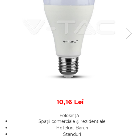
Sine si Proiectoare LED
Magnetice
Tuburi LED
Lămpi de Birou
Oglinzi LED
10,16 Lei
Folosință
Spații comerciale și rezidențiale
Hoteluri, Baruri
Standuri