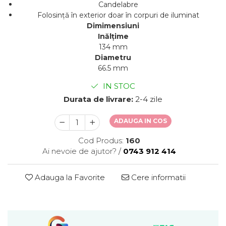
Candelabre
Folosință în exterior doar în corpuri de iluminat
Dimimensiuni
Inălțime
134 mm
Diametru
66.5 mm
IN STOC
Durata de livrare:
2-4 zile
ADAUGA IN COS
Cod Produs:
160
Ai nevoie de ajutor?
/
0743 912 414
Adauga la Favorite
Cere informatii