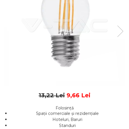
Sine si Proiectoare LED
Magnetice
Tuburi LED
Lămpi de Birou
Oglinzi LED
13,22 Lei
9,66 Lei
Folosință
Spații comerciale și rezidențiale
Hoteluri, Baruri
Standuri