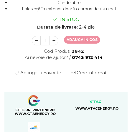
Candelabre
Folosință în exterior doar în corpuri de iluminat
IN STOC
Durata de livrare:
2-4 zile
ADAUGA IN COS
Cod Produs:
2842
Ai nevoie de ajutor?
/
0743 912 414
Adauga la Favorite
Cere informatii
WWW.VTACENERGY.RO
SITE-URI PARTENERE:
WWW.GTAENERGY.RO