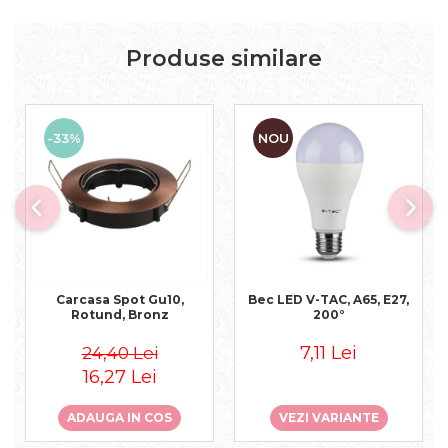
Produse similare
-33%
NOU
Carcasa Spot Gu10,
Bec LED V-TAC, A65, E27,
Rotund, Bronz
200°
7,11 Lei
24,40 Lei
16,27 Lei
ADAUGA IN COS
VEZI VARIANTE