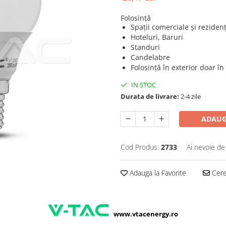
Folosință
Spații comerciale și rezidenț
Hoteluri, Baruri
Standuri
Candelabre
Folosință în exterior doar în
IN STOC
Durata de livrare:
2-4 zile
ADAUG
Cod Produs:
2733
Ai nevoie de
Adauga la Favorite
Cere 
www.vtacenergy.ro