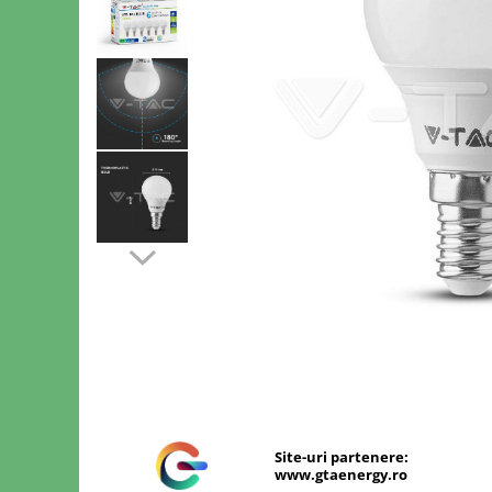
Sine si Proiectoare LED Magnetice
Tuburi LED
Lămpi de Birou
Oglinzi LED
Distribuie
pe
Facebook
Site-uri partenere:
www.gtaenergy.ro