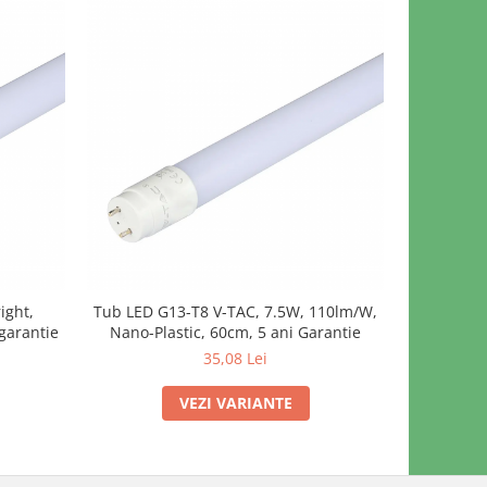
ight,
Tub LED G13-T8 V-TAC, 7.5W, 110lm/W,
Tub LED G1
garantie
Nano-Plastic, 60cm, 5 ani Garantie
Nano-Pla
35,08 Lei
VEZI VARIANTE