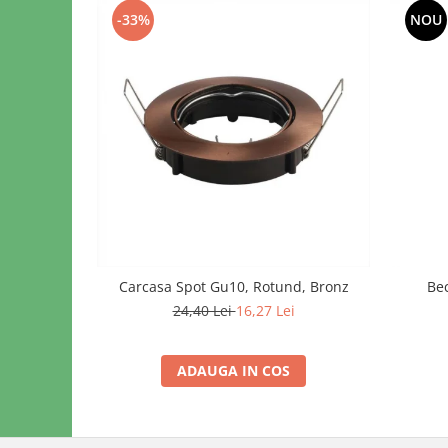
-33%
NOU
Carcasa Spot Gu10, Rotund, Bronz
Bec
24,40 Lei
16,27 Lei
ADAUGA IN COS