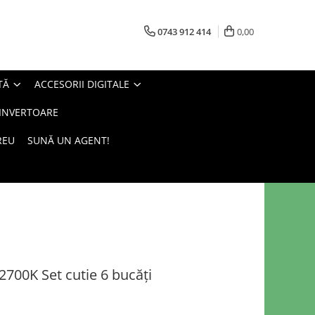
0743 912 414
0,00
TĂ
ACCESORII DIGITALE
 INVERTOARE
REU
SUNĂ UN AGENT!
700K Set cutie 6 bucăți